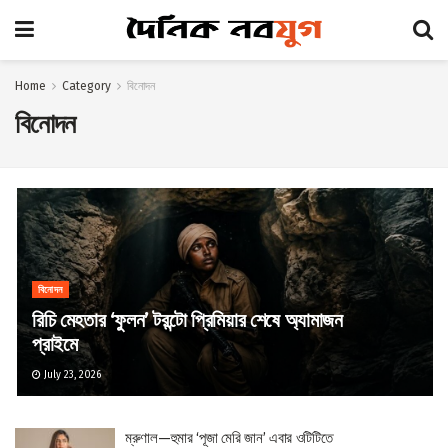
Home
Category
বিনোদন
বিনোদন
বিনোদন
রিচি মেহতার ‘ফুলন’ টরন্টো প্রিমিয়ার শেষে অ্যামাজন
প্রাইমে
July 23, 2026
ম্রুণাল—হুমার ‘পূজা মেরি জান’ এবার ওটিটিতে