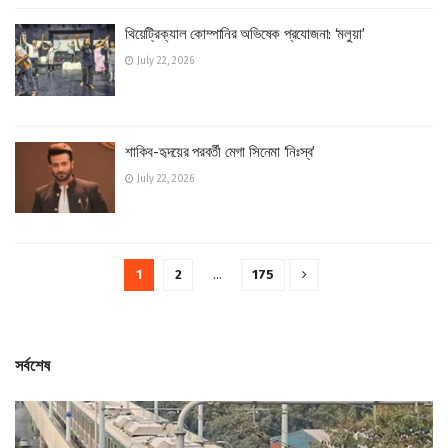
থিয়েট্রিক্যাল কোম্পানির অভিষেক প্রযোজনা: ‘মলুয়া’
July 22, 2026
শাকিব-হৃদয়ের পরবর্তী মেগা সিনেমা ‘নিঃস্ব’
July 22, 2026
1
2
…
175
সর্বশেষ