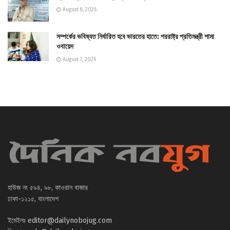
August 8, 2026
সম্পর্কের ভবিষ্যত নির্ধারিত হবে ভারতের হাতে: পররাষ্ট্র প্রতিমন্ত্রী শামা
ওবায়েদ
August 7, 2026
হাউজ নং ৫৯৪, ৯৮, কাওরান বাজার
ঢাকা-১২১৫, বাংলাদেশ
ইমেইলঃ
editor@dailynobojug.com