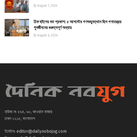
August 7, 2026
চিফ হুইপের মত প্রকাশ: ৫ আগস্টের গণঅভ্যুত্থান ছিল গণতন্ত্রের
পুনর্জীবনের গুরুত্বপূর্ণ অধ্যায়
August 6, 2026
হাউজ নং ৫৯৪, ৯৮, কাওরান বাজার
ঢাকা-১২১৫, বাংলাদেশ
ইমেইলঃ
editor@dailynobojug.com