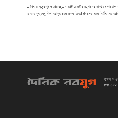
এ বিষয়ে সূত্রাপুর থানার এ,এস,আই মতিউর রহমানের সাথে যোগাযোগ ক
ও তার পুত্রবধূ নীলা আক্তারের ওপর জিজ্ঞাসাবাদের সময় নির্যাতনের 
হাউজ নং ৫
ঢাকা-১২১৫,