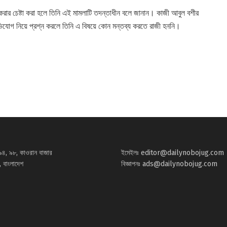
রার চেষ্টা করা হলে তিনি এই মামলাটি তদন্তাধীন বলে জানান। কাজী আবুল বশীর
অভিযোগ নিয়ে প্রশ্ন করলে তিনি এ বিষয়ে কোন মন্তব্য করতে রাজী হননি।
৯৪, ৯৮, কাওরান বাজার
ইমেইলঃ
editor@dailynobojug.com
 বাংলাদেশ
বিজ্ঞাপনঃ
ads@dailynobojug.com