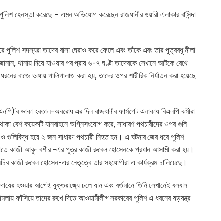
-কে পুলিশ হেনস্তা করেছে – এমন অভিযোগ করেছেন রাজধানীর ওয়ারী এলাকার বাসিন্দা
রে পুলিশ সদস্যরা তাদের বাসা ঘেরাও করে ফেলে এবং তাঁকে এবং তার পুত্রবধূ নীলা
ানান, থানায় নিয়ে যাওয়ার পর প্রায় ৬-৭ ঘণ্টা তাদেরকে সেখানে আটকে রেখে
 ধরনের বাজে ভাষায় গালিগালাজ করা হয়, তাদের ওপর শারীরিক নির্যাতন করা হয়েছে
িএনপি)’র ডাকা হরতাল-অবরোধ এর দিন রাজধানীর ফার্মগেট এলাকায় বিএনপি কর্মীরা
থাকা বেশ কয়েকটি যানবাহনে অগ্নিসংযোগ করে, সাধারণ পথচারীদের ওপর গুলি
 গুলিবিদ্ধ হয়ে ২ জন সাধারণ পথচারী নিহত হন। এ ঘটনার জের ধরে পুলিশ
মলাতে কাজী আবুল বশীর -এর পুত্র কাজী রুবেল হোসেনকে প্রধান আসামী করা হয়।
ম সচিব কাজী রুবেল হোসেন-এর নেতৃত্বে তার সহযোগীরা এ কার্যক্রম চালিয়েছে।
দায়ের হওয়ার আগেই যুক্তরাজ্যে চলে যান এবং বর্তমানে তিনি সেখানেই বসবাস
মলায় ফাঁসিয়ে তাদের রুখে দিতে আওয়ামীলীগ সরকারের পুলিশ এ ধরনের ষড়যন্ত্র