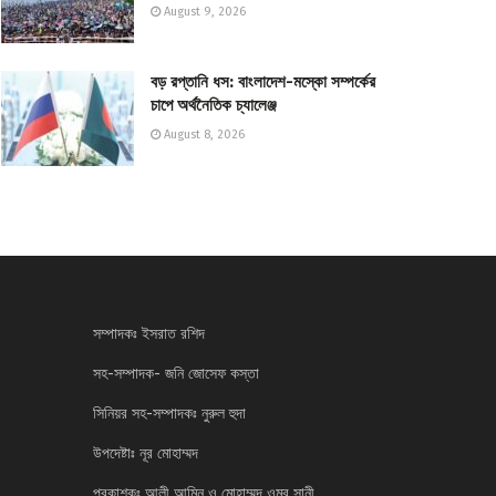
August 9, 2026
বড় রপ্তানি ধস: বাংলাদেশ-মস্কো সম্পর্কের
চাপে অর্থনৈতিক চ্যালেঞ্জ
August 8, 2026
সম্পাদকঃ ইসরাত রশিদ
সহ-সম্পাদক- জনি জোসেফ কস্তা
সিনিয়র সহ-সম্পাদকঃ নুরুল হুদা
উপদেষ্টাঃ নূর মোহাম্মদ
প্রকাশকঃ আলী আমিন ও মোহাম্মদ ওমর সানী