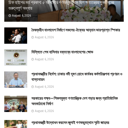
চিফ হুইপের মত প্রকাশ: ৫ আগস্টের গণঅভ্যুত্থান ছিল গণতন্ত্রের পুনর্জীবনের
গুরুত্বপূর্ণ অধ্যায়
August 6, 2026
বৈষম্যহীন বাংলাদেশ নির্মাণে সকলের ঐক্যের আহ্বান ভারপ্রাপ্ত স্পিকার
August 6, 2026
দিল্লিতে শেখ হাসিনার বক্তব্যে বাংলাদেশের ক্ষোভ
August 6, 2026
প্রধানমন্ত্রীর নির্দেশ: ঢাকার নদী দূষণ রোধে কার্যকর কর্মপরিকল্পনা প্রণয়ন ও
বাস্তবায়ন
August 6, 2026
সরকারের লক্ষ্য—শিকলমুক্ত গণতান্ত্রিক দেশ গড়ার জন্য প্রাতিষ্ঠানিক
অবকাঠামো নির্মাণ
August 6, 2026
প্রধানমন্ত্রী উদ্বোধন করলেন জুলাই গণঅভ্যুত্থান স্মৃতি জাদুঘর