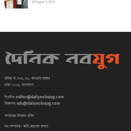
August 5, 2026
হাউজ নং ৫৯৪, ৯৮, কাওরান বাজার
ঢাকা-১২১৫, বাংলাদেশ
ইমেইলঃ
editor@dailynobojug.com
বিজ্ঞাপনঃ
ads@dailynobojug.com
সম্পাদকঃ ইসরাত রশিদ
সহ-সম্পাদক- জনি জোসেফ কস্তা