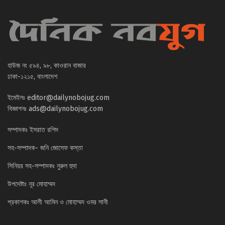
হাউজ নং ৫৯৪, ৯৮, কাওরান বাজার
ঢাকা-১২১৫, বাংলাদেশ
ইমেইলঃ
editor@dailynobojug.com
বিজ্ঞাপনঃ
ads@dailynobojug.com
সম্পাদকঃ ইসরাত রশিদ
সহ-সম্পাদক- জনি জোসেফ কস্তা
সিনিয়র সহ-সম্পাদকঃ নুরুল হুদা
উপদেষ্টাঃ নূর মোহাম্মদ
প্রকাশকঃ আলী আমিন ও মোহাম্মদ ওমর সানী