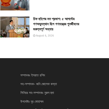
চিফ হুইপের মত প্রকাশ: ৫ আগস্টের
গণঅভ্যুত্থান ছিল গণতন্ত্রের পুনর্জীবনের
গুরুত্বপূর্ণ অধ্যায়
August 6, 2026
সম্পাদকঃ ইসরাত রশিদ
সহ-সম্পাদক- জনি জোসেফ কস্তা
সিনিয়র সহ-সম্পাদকঃ নুরুল হুদা
উপদেষ্টাঃ নূর মোহাম্মদ