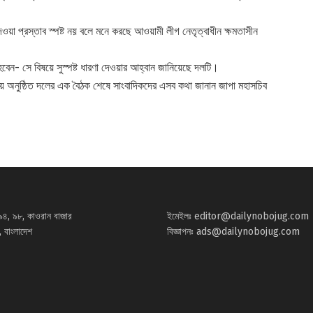
 দেওয়া প্রস্তাব স্পষ্ট নয় বলে মনে করছে আওয়ামী লীগ নেতৃত্বাধীন ক্ষমতাসীন
ে হবেন- সে বিষয়ে সুস্পষ্ট ধারণা দেওয়ার আহ্বান জানিয়েছে দলটি।
লয়ে অনুষ্ঠিত দলের এক বৈঠক শেষে সাংবাদিকদের এসব কথা জানান জাপা মহাসচিব
৯৪, ৯৮, কাওরান বাজার
ইমেইলঃ
editor@dailynobojug.com
 বাংলাদেশ
বিজ্ঞাপনঃ
ads@dailynobojug.com