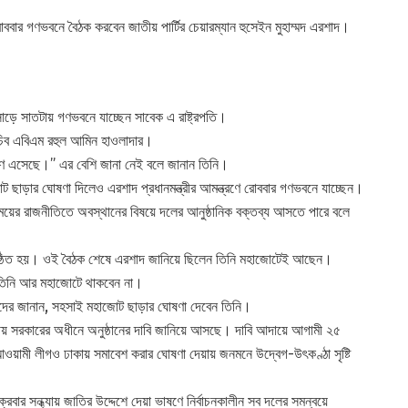
রোববার গণভবনে বৈঠক করবেন জাতীয় পার্টির চেয়ারম্যান হুসেইন মুহাম্মদ এরশাদ।
ত সাড়ে সাতটায় গণভবনে যাচ্ছেন সাবেক এ রাষ্ট্রপতি।
হাসচিব এবিএম রহুল আমিন হাওলাদার।
্রণ এসেছে।” এর বেশি জানা নেই বলে জানান তিনি।
ট ছাড়ার ঘোষণা দিলেও এরশাদ প্রধানমন্ত্রীর আমন্ত্রণে রোববার গণভবনে যাচ্ছেন।
য়ের রাজনীতিতে অবস্থানের বিষয়ে দলের আনুষ্ঠানিক বক্তব্য আসতে পারে বলে
ুষ্ঠিত হয়। ওই বৈঠক শেষে এরশাদ জানিয়ে ছিলেন তিনি মহাজোটেই আছেন।
পর তিনি আর মহাজোটে থাকবেন না।
াদের জানান, সহসাই মহাজোট ছাড়ার ঘোষণা দেবেন তিনি।
দলীয় সরকারের অধীনে অনুষ্ঠানের দাবি জানিয়ে আসছে। দাবি আদায়ে আগামী ২৫
য়ামী লীগও ঢাকায় সমাবেশ করার ঘোষণা দেয়ায় জনমনে উদ্বেগ-উৎকণ্ঠা সৃষ্টি
রবার সন্ধ্যায় জাতির উদ্দেশে দেয়া ভাষণে নির্বাচনকালীন সব দলের সমন্বয়ে