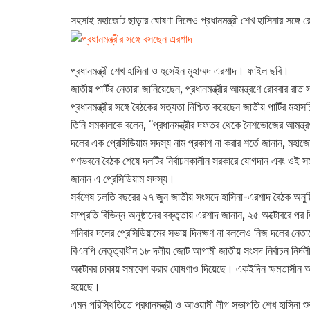
সহসাই মহাজোট ছাড়ার ঘোষণা দিলেও প্রধানমন্ত্রী শেখ হাসিনার সঙ্গে 
প্রধানমন্ত্রী শেখ হাসিনা ও হুসেইন মুহাম্মদ এরশাদ। ফাইল ছবি।
জাতীয় পার্টির নেতারা জানিয়েছেন, প্রধানমন্ত্রীর আমন্ত্রণে রোববার রা
প্রধানমন্ত্রীর সঙ্গে বৈঠকের সত্যতা নিশ্চিত করেছেন জাতীয় পার্টির ম
তিনি সমকালকে বলেন, “প্রধানমন্ত্রীর দফতর থেকে নৈশভোজের আমন্ত
দলের এক প্রেসিডিয়াম সদস্য নাম প্রকাশ না করার শর্তে জানান, মহাজো
গণভবনে বৈঠক শেষে দলটির নির্বাচনকালীন সরকারে যোগদান এবং ওই সম
জানান এ প্রেসিডিয়াম সদস্য।
সর্বশেষ চলতি বছরের ২৭ জুন জাতীয় সংসদে হাসিনা-এরশাদ বৈঠক অন
সম্প্রতি বিভিন্ন অনুষ্ঠানের বক্তৃতায় এরশাদ জানান, ২৫ অক্টোবরে 
শনিবার দলের প্রেসিডিয়ামের সভায় দিনক্ষণ না বললেও নিজ দলের নেত
বিএনপি নেতৃত্বাধীন ১৮ দলীয় জোট আগামী জাতীয় সংসদ নির্বাচন নির্
অক্টোবর ঢাকায় সমাবেশ করার ঘোষণাও দিয়েছে। একইদিন ক্ষমতাসীন আও
হয়েছে।
এমন পরিস্থিতিতে প্রধানমন্ত্রী ও আওয়ামী লীগ সভাপতি শেখ হাসিনা শুক্