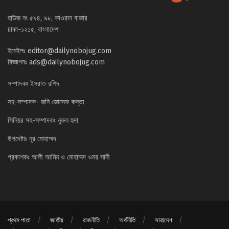
হাউজ নং ৫৯৪, ৯৮, কাওরান বাজার
ঢাকা-১২১৫, বাংলাদেশ
ইমেইলঃ
editor@dailynobojug.com
বিজ্ঞাপনঃ
ads@dailynobojug.com
সম্পাদকঃ ইসরাত রশিদ
সহ-সম্পাদক- জনি জোসেফ কস্তা
সিনিয়র সহ-সম্পাদকঃ নুরুল হুদা
উপদেষ্টাঃ নূর মোহাম্মদ
প্রকাশকঃ আলী আমিন ও মোহাম্মদ ওমর সানী
প্রথম পাতা
জাতীয়
রাজনীতি
অর্থনীতি
সারাদেশ