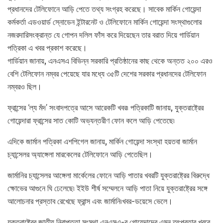
প্রধানদের টেলিফোনে আড়ি পেতে তথ্য সংগ্রহ করেছে। সাবেক মার্কিন গোয়েন্দা
কর্মকর্তা এডওয়ার্ড স্নোডেন ইন্টারনেট ও টেলিফোনে মার্কিন গোয়েন্দা সংস্থাগুলোর
নজরদারিসংক্রান্ত যে গোপন দলিল ফাঁস করে দিয়েছেন তার বরাত দিয়ে গার্ডিয়ান
পত্রিকা এ খবর প্রকাশ করেছে।
গার্ডিয়ান জানায়, এনএসএ বিভিন্ন সরকারি প্রতিষ্ঠানের কাছ থেকে অন্তত ২০০ এরও
বেশি টেলিফোন নম্বর পেয়েছে যার মধ্যে ৩৫টি দেশের সরকার প্রধানদের টেলিফোন
নম্বরও ছিল।
ফ্রান্সের ‘ল্য মঁদ’ সংবাদপত্রে আসে আরেকটি খবর৷ পত্রিকাটি জানায়, যুক্তরাষ্ট্রের
গোয়েন্দারা ফ্রান্সের সাত কোটি অভ্যন্তরীণ ফোন কলে আড়ি পেতেছে৷
এদিকে জার্মান পত্রিকা এশপিগেল জানায়, মার্কিন গোয়েন্দা সংস্থা হয়তবা জার্মান
চ্যান্সেলর অ্যাঙ্গেলা মারকেলের টেলিফোনে আড়ি পেতেছিল।
জার্মানির চ্যান্সেলর আঙ্গেলা মার্কেলের ফোনে আড়ি পাতার খবরটি যুক্তরাষ্ট্রের বিরুদ্ধে
ক্ষোভের আগুনে ঘি ঢেলেছে৷ ইইউ শীর্ষ সম্মেলনে আড়ি পাতা নিয়ে যুক্তরাষ্ট্রের সঙ্গে
আলোচনার প্রস্তাব রেখেছে ফ্রান্স এবং জার্মানি৷খবর-ডয়েসে ভেলে।
যুক্তরাষ্ট্রের জাতীয় নিরাপত্তা সংস্থা এনএসএ-র গোয়েন্দাদের এমন তৎপরতার খবরে