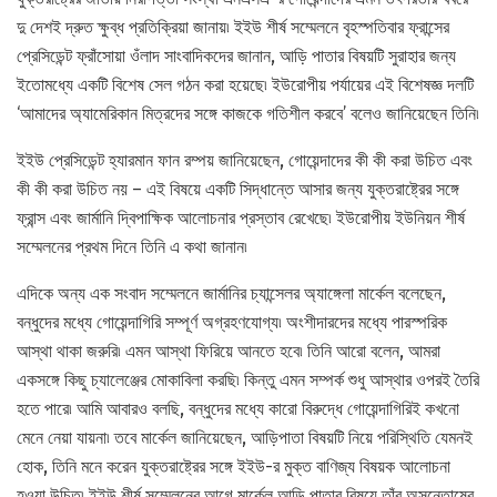
দু দেশই দ্রুত ক্ষুব্ধ প্রতিক্রিয়া জানায়৷ ইইউ শীর্ষ সম্মেলনে বৃহস্পতিবার ফ্রান্সের
প্রেসিডেন্ট ফ্রাঁসোয়া ওঁলাদ সাংবাদিকদের জানান, আড়ি পাতার বিষয়টি সুরাহার জন্য
ইতোমধ্যে একটি বিশেষ সেল গঠন করা হয়েছে৷ ইউরোপীয় পর্যায়ের এই বিশেষজ্ঞ দলটি
‘আমাদের অ্যামেরিকান মিত্রদের সঙ্গে কাজকে গতিশীল করবে’ বলেও জানিয়েছেন তিনি৷
ইইউ প্রেসিডেন্ট হ্যারমান ফান রম্পয় জানিয়েছেন, গোয়েন্দাদের কী কী করা উচিত এবং
কী কী করা উচিত নয় – এই বিষয়ে একটি সিদ্ধান্তে আসার জন্য যুক্তরাষ্ট্রের সঙ্গে
ফ্রান্স এবং জার্মানি দ্বিপাক্ষিক আলোচনার প্রস্তাব রেখেছে৷ ইউরোপীয় ইউনিয়ন শীর্ষ
সম্মেলনের প্রথম দিনে তিনি এ কথা জানান৷
এদিকে অন্য এক সংবাদ সম্মেলনে জার্মানির চ্যান্সেলর অ্যাঙ্গেলা মার্কেল বলেছেন,
বন্ধুদের মধ্যে গোয়েন্দাগিরি সম্পূর্ণ অগ্রহণযোগ্য৷ অংশীদারদের মধ্যে পারস্পরিক
আস্থা থাকা জরুরি৷ এমন আস্থা ফিরিয়ে আনতে হবে৷ তিনি আরো বলেন, আমরা
একসঙ্গে কিছু চ্যালেঞ্জের মোকাবিলা করছি৷ কিন্তু এমন সম্পর্ক শুধু আস্থার ওপরই তৈরি
হতে পারে৷ আমি আবারও বলছি, বন্ধুদের মধ্যে কারো বিরুদ্ধে গোয়েন্দাগিরিই কখনো
মেনে নেয়া যায়না৷ তবে মার্কেল জানিয়েছেন, আড়িপাতা বিষয়টি নিয়ে পরিস্থিতি যেমনই
হোক, তিনি মনে করেন যুক্তরাষ্ট্রের সঙ্গে ইইউ-র মুক্ত বাণিজ্য বিষয়ক আলোচনা
হওয়া উচিত৷ ইইউ শীর্ষ সম্মেলনের আগে মার্কেল আড়ি পাতার বিষয়ে তাঁর অসন্তোষের