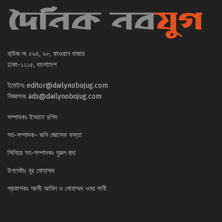
হাউজ নং ৫৯৪, ৯৮, কাওরান বাজার
ঢাকা-১২১৫, বাংলাদেশ
ইমেইলঃ
editor@dailynobojug.com
বিজ্ঞাপনঃ
ads@dailynobojug.com
সম্পাদকঃ ইসরাত রশিদ
সহ-সম্পাদক- জনি জোসেফ কস্তা
সিনিয়র সহ-সম্পাদকঃ নুরুল হুদা
উপদেষ্টাঃ নূর মোহাম্মদ
প্রকাশকঃ আলী আমিন ও মোহাম্মদ ওমর সানী