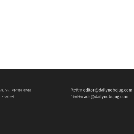
৯৪, ৯৮, কাওরান বাজার
ইমেইলঃ
editor@dailynobojug.com
 বাংলাদেশ
বিজ্ঞাপনঃ
ads@dailynobojug.com