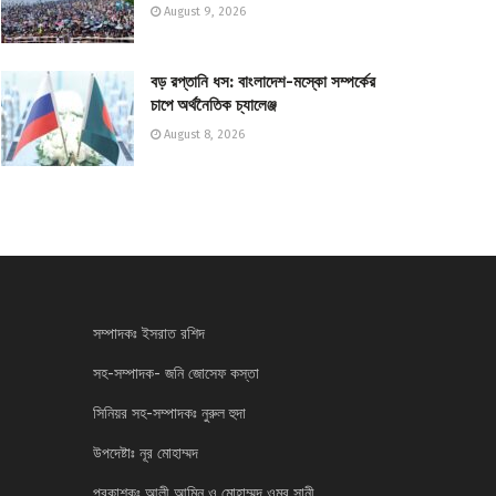
August 9, 2026
বড় রপ্তানি ধস: বাংলাদেশ-মস্কো সম্পর্কের
চাপে অর্থনৈতিক চ্যালেঞ্জ
August 8, 2026
সম্পাদকঃ ইসরাত রশিদ
সহ-সম্পাদক- জনি জোসেফ কস্তা
সিনিয়র সহ-সম্পাদকঃ নুরুল হুদা
উপদেষ্টাঃ নূর মোহাম্মদ
প্রকাশকঃ আলী আমিন ও মোহাম্মদ ওমর সানী