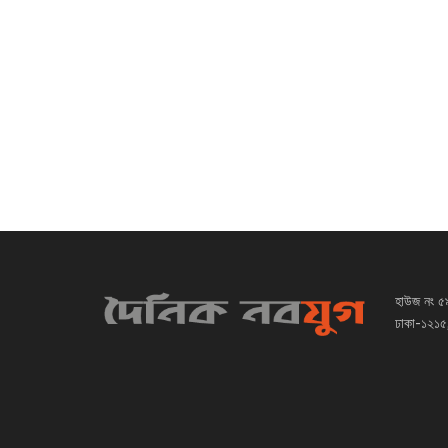
হাউজ নং ৫
ঢাকা-১২১৫,