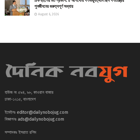
চিফ হুইপের মত প্রকাশ: ৫ আগস্টের গণঅভ্যুত্থান ছিল গণতন্ত্রের
পুনর্জীবনের গুরুত্বপূর্ণ অধ্যায়
August 6, 2026
হাউজ নং ৫৯৪, ৯৮, কাওরান বাজার
ঢাকা-১২১৫, বাংলাদেশ
ইমেইলঃ
editor@dailynobojug.com
বিজ্ঞাপনঃ
ads@dailynobojug.com
সম্পাদকঃ ইসরাত রশিদ