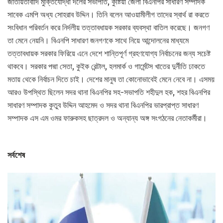
জাতীয়তাবাদি মুক্তিযোদ্ধা দলের সভাপতি, কুষ্টিয়া জেলা বিএনপির সাধারণ সম্পাদক
সাবেক এমপি অধ্য সোহরাব উদ্দিন। তিনি বলেন আওয়ামীলীগ তাদের স্বার্থ রা করতে
সংবিধান পরিবর্তন করে নির্দলীয় তত্তাবধায়ক সরকার ব্যবস্থা বাতিল করেছে। জনগণ
তা মেনে নেয়নি। বিএনপি সাধারণ জনগণকে সাথে নিয়ে আন্দোলনের মাধ্যমে
তত্তাবধায়ক সরকার ফিরিয়ে এনে দেশে শান্তিপূর্ণ গ্রহণযোগ্য নির্বাচনের জন্য সচেষ্ট
থাকবে। সরকার পদ্মা সেতা, কুইক রেন্টাল, হলমার্ক ও গার্মেন্টস খাতের দুর্নীতি ঢাকতে
মতায় থেকে নির্বাচন দিতে চাই। দেশের মানুষ তা কোনোভাবেই মেনে নেবে না। এসময়
আরও উপস্থিত ছিলেন সদর থানা বিএনপির সহ-সভাপতি শহীদুল হক, শহর বিএনপির
সাধারণ সম্পাদক কুতুব উদ্দিন আহমেদ ও সদর থানা বিএনপির ভারপ্রাপ্ত সাধারণ
সম্পাদক এস এম ওমর ফারুকসহ ছাত্রদল ও অন্যান্য অঙ্গ সংগঠনের নেতাকর্মীরা।
সর্বশেষ