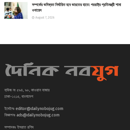
সম্পর্কের ভবিষ্যত নির্ধারিত হবে ভারতের হাতে: পররাষ্ট্র প্রতিমন্ত্রী শামা
ওবায়েদ
August 7, 2026
হাউজ নং ৫৯৪, ৯৮, কাওরান বাজার
ঢাকা-১২১৫, বাংলাদেশ
ইমেইলঃ
editor@dailynobojug.com
বিজ্ঞাপনঃ
ads@dailynobojug.com
সম্পাদকঃ ইসরাত রশিদ