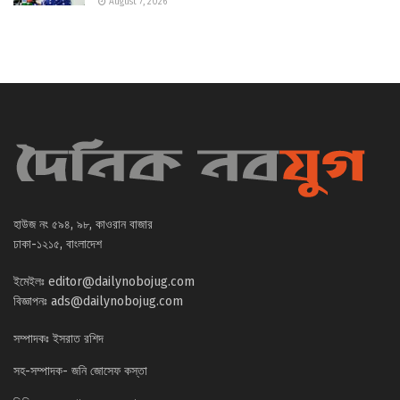
August 7, 2026
হাউজ নং ৫৯৪, ৯৮, কাওরান বাজার
ঢাকা-১২১৫, বাংলাদেশ
ইমেইলঃ
editor@dailynobojug.com
বিজ্ঞাপনঃ
ads@dailynobojug.com
সম্পাদকঃ ইসরাত রশিদ
সহ-সম্পাদক- জনি জোসেফ কস্তা