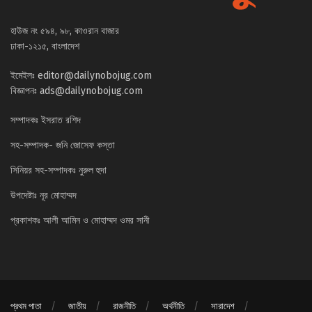
হাউজ নং ৫৯৪, ৯৮, কাওরান বাজার
ঢাকা-১২১৫, বাংলাদেশ
ইমেইলঃ
editor@dailynobojug.com
বিজ্ঞাপনঃ
ads@dailynobojug.com
সম্পাদকঃ ইসরাত রশিদ
সহ-সম্পাদক- জনি জোসেফ কস্তা
সিনিয়র সহ-সম্পাদকঃ নুরুল হুদা
উপদেষ্টাঃ নূর মোহাম্মদ
প্রকাশকঃ আলী আমিন ও মোহাম্মদ ওমর সানী
প্রথম পাতা
জাতীয়
রাজনীতি
অর্থনীতি
সারাদেশ