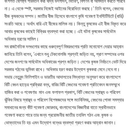
বংশগত বৈশিষ্ট্য পরিবর্তন করা খাদ্য উৎপাদন, বিতরণ, বিপণন বা আমদানি করতে পারবে
না। এ থেকে স্পষ্ট, সরকার নিজেই আইনের বিরোধিতা করছে।’ তিনি বলেন, বেগুনের
বীজ কৃষকদের সম্পদ। জাতীর বীজ হিসেবে বাংলাশে কৃষি গবেষণা ইনস্টিটিউটে (বারি)
সংরতি আছে। অর্থাৎ বারি এই বীজের মালিক নয়। কিন্তু কৃষকের এই বীজ বিকৃত করে
আবার কৃষকের কাছেই বিক্রির ব্যবস্থা করা হচ্ছে। এই ঘটনা কৃষকের সার্বভৌম
অধিকার হরণের সামিল।
সব রাজনৈতিক দলগুলোর কাছে গুরুত্বপূর্ণ বিষয়গুলোর প্রতি মনোযোগ দেয়ার আহ্বান
জানিয়ে তিনি বলেন, ‘এখানে শুধু টেকনোলজি প্রশ্নই জড়িত নয়, প্রাণ সম্পদের ওপর
দেশের জনগণের সার্বভৌম অধিকারের প্রশ্ন জড়িত। দেশের কৃষক নির্বাচনে ভোট দিয়ে
সরকার গঠনের ভূমিকা রাখে। অধিকার হরণ করার উদ্যোগ কৃষকরা মেনে নেবে না।
সভায় নেতৃবৃন্দ ফিলিপাইন ও ভারতীয় আদালতের সিদ্ধান্ত অনুসরণ করে বাংলাদেশে
বিটি বেগুন ছাড়ের প্রক্রিয়া বন্ধ, বারির বিটি বেগুনের গবেষণা প্রতিবেদন জনসম্মুখে
হাজির করা ও গবেষণার মান এবং ফলাফল প্রকাশ, বিটি বেগুনের স্বাস্থ্য ও পরিবেশ
ঝুঁকির বিষয়ে স্বাস্থ্য ও পরিবেশ বিশেষজ্ঞদের সঙ্গে মতবিনিময়, বেগুনের পোকা সমস্যার
সমাধানের জন্য কীট গবেষণা জোরদার, বাংলাদেশের বিজ্ঞানীরা যাতে স্বাধীনভাবে
গবেষণা করতে পারে তার জন্য প্রয়োজনীয় জাতীয় তহবিল গঠন এবং কৃষক ও
ভোক্তাদের তি হয় এমন উদ্যোগ বন্ধের ব্যবস্থা গ্রহণ করার আহ্বান জানান।