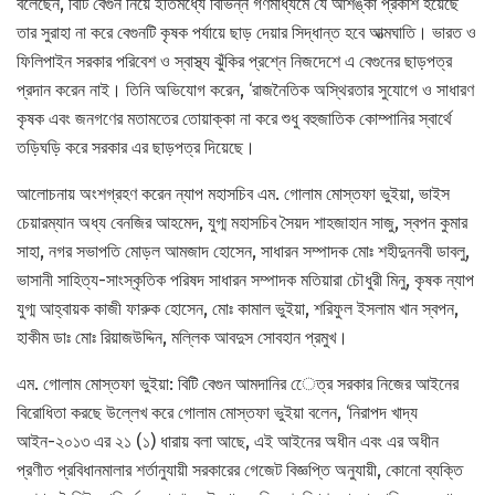
বলেছেন, বিটি বেগুন নিয়ে ইতিমধ্যে বিভিন্ন গণমাধ্যমে যে আশঙ্কা প্রকাশ হয়েছে
তার সুরাহা না করে বেগুনটি কৃষক পর্যায়ে ছাড় দেয়ার সিদ্ধান্ত হবে আত্মঘাতি। ভারত ও
ফিলিপাইন সরকার পরিবেশ ও স্বাস্থ্য ঝুঁকির প্রশ্নে নিজদেশে এ বেগুনের ছাড়পত্র
প্রদান করেন নাই। তিনি অভিযোগ করেন, ‘রাজনৈতিক অস্থিরতার সুযোগে ও সাধারণ
কৃষক এবং জনগণের মতামতের তোয়াক্কা না করে শুধু বহুজাতিক কোম্পানির স্বার্থে
তড়িঘড়ি করে সরকার এর ছাড়পত্র দিয়েছে।
আলোচনায় অংশগ্রহণ করেন ন্যাপ মহাসচিব এম. গোলাম মোস্তফা ভুইয়া, ভাইস
চেয়ারম্যান অধ্য বেনজির আহমেদ, যুগ্ম মহাসচিব সৈয়দ শাহজাহান সাজু, স্বপন কুমার
সাহা, নগর সভাপতি মোড়ল আমজাদ হোসেন, সাধারন সম্পাদক মোঃ শহীদুননবী ডাবলু,
ভাসানী সাহিত্য-সাংস্কৃতিক পরিষদ সাধারন সম্পাদক মতিয়ারা চৌধুরী মিনু, কৃষক ন্যাপ
যুগ্ম আহ্বায়ক কাজী ফারুক হোসেন, মোঃ কামাল ভুইয়া, শরিফুল ইসলাম খান স্বপন,
হাকীম ডাঃ মোঃ রিয়াজউদ্দিন, মল্লিক আবদুস সোবহান প্রমুখ।
এম. গোলাম মোস্তফা ভুইয়া: বিটি বেগুন আমদানির েেত্র সরকার নিজের আইনের
বিরোধিতা করছে উল্লেখ করে গোলাম মোস্তফা ভুইয়া বলেন, ‘নিরাপদ খাদ্য
আইন-২০১৩ এর ২১ (১) ধারায় বলা আছে, এই আইনের অধীন এবং এর অধীন
প্রণীত প্রবিধানমালার শর্তানুযায়ী সরকারের গেজেট বিজ্ঞপ্তি অনুযায়ী, কোনো ব্যক্তি