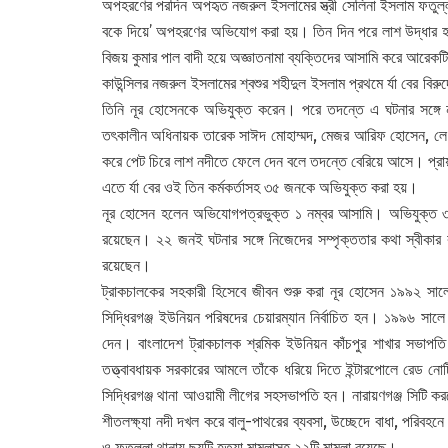
অপহরণের পরদিন অপহৃত নজরুল ইসলামের স্ত্রী সেলিনা ইসলাম ফতুল্ল
বকে দিয়ে’ অপহরণের অভিযোগ করা হয়। তিন দিন পরে লাশ উদ্ধার হল
বিজয় কুমার পাল বাদী হয়ে অজ্ঞাতনামা ব্যক্তিদের আসামি করে আরেকট
কাউন্সিলর নজরুল ইসলামের শ্বশুর শহীদুল ইসলাম প্রথমে র্যা বের বির
তিনি নূর হোসেনকে অভিযুক্ত করেন। পরে তদন্তে এ ঘটনার সঙ্গে নারা
তৎকালীন অধিনায়ক তারেক সাঈদ মোহাম্মদ, মেজর আরিফ হোসেন, লে.
করে পেট চিরে লাশ নদীতে ফেলে দেন বলে তদন্তে বেরিয়ে আসে। প্
এতে র্যা বের ওই তিন কর্মকর্তাসহ ৩৫ জনকে অভিযুক্ত করা হয়।
নূর হোসেন হলেন অভিযোগপত্রভুক্ত ১ নম্বর আসামি। অভিযুক্ত ৩৫ জন
রয়েছেন। ২২ জনই ঘটনার সঙ্গে নিজেদের সম্পৃক্ততার কথা স্বীকার
রয়েছেন।
ট্রাকচালকের সহকারী হিসেবে জীবন শুরু করা নূর হোসেন ১৯৯২ সালে 
সিদ্ধিরগঞ্জ ইউনিয়ন পরিষদের চেয়ারম্যান নির্বাচিত হন। ১৯৯৬ স
দেন। বাংলাদেশ ট্রাকচালক শ্রমিক ইউনিয়ন কাঁচপুর শাখার সভাপতি 
তত্ত্বাবধায়ক সরকারের আমলে তাঁকে ধরিয়ে দিতে ইন্টারপোলে রেড 
সিদ্ধিরগঞ্জ থানা আওয়ামী লীগের সহসভাপতি হন। নারায়ণগঞ্জ সিটি করপো
শীতলক্ষ্যা নদী দখল করে বালু-পাথরের ব্যবসা, উচ্ছেদে বাধা, পরিবহনে
ও ফতুল্লা থানায় ছয়টি হত্যা মামলাসহ ২২টি মামলা রয়েছে।