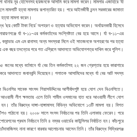
া থানায় নূর হোসেনসহ ছয়জনকে আসামি করে মামলা করেন। মামলার এজাহারে ‘র্যা
ে মামলাটি হত্যা মামলায় রূপান্তরিত হয়। পরে আইনজীবী চন্দন সরকারের জামাতা
ি হত্যা মামলা করেন।
ুদ্ধে ‘ছয় কোটি টাকা নিয়ে’ অপহরণ ও হত্যার অভিযোগ করেন। অর্থায়নকারী হিসেবে
য়ণগঞ্জে র্যা ব-১১-এর কর্মকর্তাদের সংশ্লিষ্টতা বের হয়ে আসে। র্যা ব-১১-এর
 কমান্ডার এম এম রানাসহ অন্য সদস্যরা মিলে ওই সাতজনকে অপহরণের পর হত্যা
রায় এক বছর তদন্তের পরে গত এপ্রিলে আদালতে অভিযোগপত্র দাখিল করে পুলিশ।
ের মধ্যে বর্তমানে র্যা বের তিন কর্মকর্তাসহ ২২ জন গ্রেপ্তার হয়ে কারাগারে
 করে আদালতে জবানবন্দি দিয়েছেন। পলাতক আসামিদের মধ্যে র্যা বের আট সদস্য
বিএনপির সাবেক সাংসদ গিয়াসউদ্দিনের আশীর্বাদপুষ্ট হয়ে যোগ দেন বিএনপিতে।
ালে আওয়ামী লীগ ক্ষমতায় এলে তিনি শামীম ওসমানের হাত ধরে আওয়ামী লীগে যোগ
হন। তাঁর বিরুদ্ধে দাঙ্গা-হাঙ্গামাসহ বিভিন্ন অভিযোগে ১৩টি মামলা হয়। বিগত
নোটিশও পাঠানো হয়। ২০০৮ সালে সংসদ নির্বাচনের পর তিনি এলাকায় ফেরেন। পরে
রেশনের প্রথম নির্বাচনে তিনি ৪ নম্বর ওয়ার্ডের কাউন্সিলর নির্বাচিত হন। কাঁচপুরে
 চাঁদাবাজিসহ নানা কারণে বারবার আলোচনায় আসেন তিনি। তাঁর বিরুদ্ধে সিদ্ধিরগঞ্জ