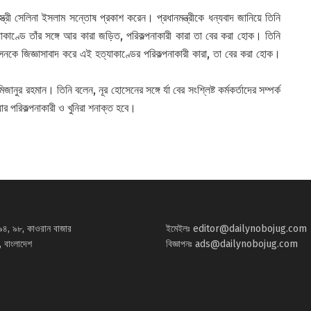
রী সেলিনা ইসলাম সন্তোষ প্রকাশ করেন। প্রধানমন্ত্রীকে ধন্যবাদ জানিয়ে তিনি
াণ্ডে তাঁর সঙ্গে আর কারা জড়িত, পরিকল্পনাকারী কারা তা বের করা হোক। তিনি
োসেনকে জিজ্ঞাসাবাদ করে এই হত্যাকাণ্ডের পরিকল্পনাকারী কারা, তা বের করা হোক।
র রহমান। তিনি বলেন, নূর হোসেনের সঙ্গে র্যা বের সংশ্লিষ্ট কর্মকর্তাদের সম্পর্ক
র পরিকল্পনাকারী ও খুনিরা শনাক্ত হবে।
৯৪, ৯৮, কাওরান বাজার
ইমেইলঃ
editor@dailynobojug.com
 বাংলাদেশ
বিজ্ঞাপনঃ
ads@dailynobojug.com