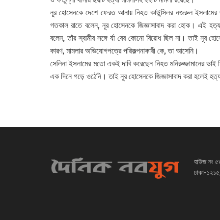
নূর হোসেনকে দেশে ফেরত আনায় নিহত কাউন্সিলর নজরুল ইসলামের স্ত্
গতকাল রাতে বলেন, নূর হোসেনকে জিজ্ঞাসাবাদ করা হোক। এই হত্যাক
বলেন, তাঁর স্বামীর সঙ্গে র্যা বের কোনো বিরোধ ছিল না। তাই নূর হ
কারণ, মামলার অভিযোগপত্রে পরিকল্পনাকারী কে, তা আসেনি।
সেলিনা ইসলামের মতো একই দাবি করেছেন নিহত মনিরুজ্জামানের ভাই মিজানু
এক দিনে গড়ে ওঠেনি। তাই নূর হোসেনকে জিজ্ঞাসাবাদ করা হলেই হত্যা
হাউজ নং ৫
ঢাকা-১২১৫,