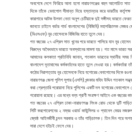
অবশেষে দেশে ফিরিয়ে আনা হলো নারায়ণগঞ্জের বহুল আলোচিত সাত খ
দিকে তাঁকে বেনাপোল সীমান্ত দিয়ে হস্তান্তর করে ভারতীয় কর্তৃপক্ষ
কারাগারে আটক উলফা নেতা অনুপ চেটিয়াকে দুই সঙ্গীসহ ভারতে ফেরত
জানতে চাইলে বর্ডার গার্ড বাংলাদেশের (বিজিবি) মহাপরিচালক মেজ
(বিএসএফ) নূর হোসেনকে বিজিবির হাতে তুলে দেয়।
গত বছরের ২৭ এপ্রিল সাত খুনের পরে ভারতে পালিয়ে যান নূর হোসে
বিরুদ্ধে অবৈধভাবে ভারতে অবস্থানের মামলা হয়। গত মাসে ভারত সরক
আমাদের কলকাতা প্রতিনিধি জানান, গতকাল ভারতের স্থানীয় সময় বি
বাংলাদেশ দূতাবাসের কর্মকর্তাদের হাতে তুলে দেওয়া হয়। কর্মকর্তারা 
কঠোর নিরাপত্তায় নূর হোসেনকে নিয়ে যশোরের বেনাপোলের দিকে রওন
নারায়ণগঞ্জ জেলা পুলিশ সুপার (এসপি) খন্দকার মহিদ উদ্দিন গতকাল সন
করা গ্রেপ্তারি পরোয়ানা নিয়ে পুলিশের একটি দল যশোরের বেনাপোলে 
পরোয়ানা রয়েছে। এর মধ্যে বন্য প্রাণী সংরক্ষণ আইনে এক বছরের কা
গত বছরের ২৭ এপ্রিল ঢাকা-নারায়ণগঞ্জ লিংক রোড থেকে দুটি গাড়
সিটি করপোরেশনের ২ নম্বর ওয়ার্ড কাউন্সিলর ও প্যানেল মেয়র নজ
জ্যেষ্ঠ আইনজীবী চন্দন সরকার ও তাঁর গাড়িচালক। তিন দিন পরে অপহ
সারা দেশে হইচই ফেলে দেয়।