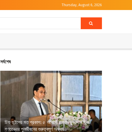
Thursday, August 6, 2026
সর্বশেষ
চিফ হুইপের মত প্রকাশ: ৫ আগস্টের গণঅভ্যুত্থান ছিল
গণতন্ত্রের পুনর্জীবনের গুরুত্বপূর্ণ অধ্যায়