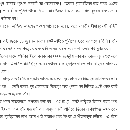
ুন মামলার প্রধান আসামি নূর হোসেনকে। গতকাল বৃহস্পতিবার রাত সাড়ে ১১টার
। পরে র্যা ব–পুলিশ তাঁকে নিয়ে ঢাকার উদ্দেশে রওনা হয়। গত বুধবার বাংলাদেশের
 পাঠানো হয়।
র জেনারেল আজিজ আহমেদ প্রথম আলোকে বলেন, রাতে ভারতীয় সীমান্তরক্ষী বাহিনী
ন। ওই বছরের ১৪ জুন কলকাতার বাগুইআটিতে পুলিশের হাতে ধরা পড়েন তিনি। তাঁর
ার সেই মামলা প্রত্যাহার করে নিলে নূর হোসেনের দেশে ফেরার পথ সুগম হয়।
কেল সাড়ে পাঁচটার দিকে কলকাতার দমদম কেন্দ্রীয় কারাগার থেকে নূর হোসেনকে
তাঁর নামে একটি পারমিট ইস্যু করে সেখানকার আইনশৃঙ্খলা রক্ষাকারী বাহিনীর সাহায্যে
া দেন।
্ধ্যা সাড়ে সাতটার দিকে প্রথম আলোকে বলেন, নূর হোসেনের বিরুদ্ধে আদালতের জারি
গেছে। এসপি বলেন, নূর হোসেনের বিরুদ্ধে সাত খুনসহ সব মিলিয়ে ১৩টি গ্রেপ্তারি
রাদণ্ডও হয়েছে তাঁর।
িতে থাকা সাতজনকে অপহরণ করা হয়। এর মধ্যে একটি গাড়িতে ছিলেন নারায়ণগঞ্জ
রুল ইসলাম এবং তাঁর সহযোগীরা। অন্য একটি গাড়িতে ছিলেন নারায়ণগঞ্জ আদালতের
ৃত ব্যক্তিদের লাশ ভেসে ওঠে নারায়ণগঞ্জের উপকণ্ঠে শীতলক্ষ্যা নদীতে। এ ঘটনা