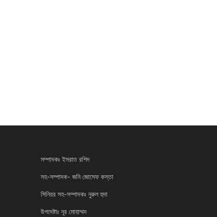
সম্পাদকঃ ইসরাত রশিদ
সহ-সম্পাদক- জনি জোসেফ কস্তা
সিনিয়র সহ-সম্পাদকঃ নুরুল হুদা
উপদেষ্টাঃ নূর মোহাম্মদ