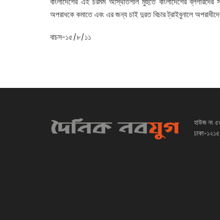
বাংলাদেশের এই চরমম অস্থিতিশীল মুহুর্তে বাংলাদেশের ব্লগা
অপরাধকে কমাতে এবং এর জন্য চাই দুরত বিচার ট্রাইবুনালে অপরাধীদের
বাচস-১৫/৮/১১
হাউজ নং ৫
ঢাকা-১২১৫,