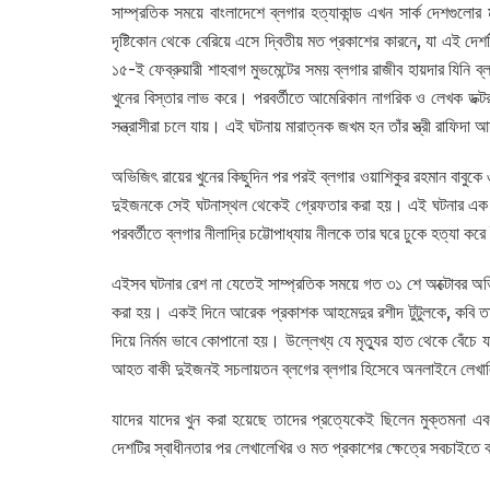
সাম্প্রতিক সময়ে বাংলাদেশে ব্লগার হত্যাকান্ড এখন সার্ক দেশগুল
দৃষ্টিকোন থেকে বেরিয়ে এসে দ্বিতীয় মত প্রকাশের কারনে, যা এই 
১৫-ই ফেব্রুয়ারী শাহবাগ মুভমেন্টের সময় ব্লগার রাজীব হায়দার যিনি ব্
খুনের বিস্তার লাভ করে। পরবর্তীতে আমেরিকান নাগরিক ও লেখক ডক্টর
সন্ত্রাসীরা চলে যায়। এই ঘটনায় মারাত্নক জখম হন তাঁর স্ত্রী রাফিদা 
অভিজিৎ রায়ের খুনের কিছুদিন পর পরই ব্লগার ওয়াশিকুর রহমান বাবুকে 
দুইজনকে সেই ঘটনাস্থল থেকেই গ্রেফতার করা হয়। এই ঘটনার এক মা
পরবর্তীতে ব্লগার নীলাদ্রি চট্টোপাধ্যায় নীলকে তার ঘরে ঢুকে হত্যা করে
এইসব ঘটনার রেশ না যেতেই সাম্প্রতিক সময়ে গত ৩১ শে অক্টোবর অভিজ
করা হয়। একই দিনে আরেক প্রকাশক আহমেদুর রশীদ টুটুলকে, কবি তারে
দিয়ে নির্মম ভাবে কোপানো হয়। উল্লেখ্য যে মৃত্যুর হাত থেকে বেঁচে য
আহত বাকী দুইজনই সচলায়তন ব্লগের ব্লগার হিসেবে অনলাইনে লেখ
যাদের যাদের খুন করা হয়েছে তাদের প্রত্যেকেই ছিলেন মুক্তমনা 
দেশটির স্বাধীনতার পর লেখালেখির ও মত প্রকাশের ক্ষেত্রে সবচাইতে 