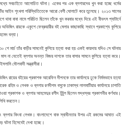
োর মধ্যে সবচাইতে আলোচিত ঘটনা। একের পর এক ব্লগারদের খুন করা হচ্ছে ধর্মের
দেশটির আইন শৃংখলা পরিস্থিতিতেকে আরো বেশী ঘোলাটে করে তুলেছে। ২০১৩ সালের
লগে থাবা বাবা নামে পরিচিত ছিলেন তাঁকে খুন করবার মধ্যে দিয়ে এই বীভৎস প্যাটার্নে
 অভিজিৎ রায়কে একুশে ফেব্রুয়ারীর বই মেলার কাছাকাছি স্থানে প্রকাশ্যে কুপিয়ে
আহমেদ বন্যা।
৩০ শে মার্চ তাঁর বাড়ীর সামনেই কুপিয়ে হত্যা করা হয় একই কায়দায় যদিও সে ঘটনায়
স না যেতেই ব্লগার অনন্ত বিজয় দাশকে তার বাসার সামনে কুপিয়ে হত্যা করে।
 ইসলামি মৌলবাদী সন্ত্রাসীরা।
িৎ রায়ের বইয়ের প্রকাশক আরেফিন দীপনকে তার কার্যালয়ে ঢুকে নির্মমভাবে হত্যা
ক রহিম ও লেখক ও ব্লগার রণদীপম বসুকে ঢাকাস্থ লালমাটিয়ার কার্যালয়ে চাপাতি
াওয়া প্রকাশক ও ব্লগার আহমেদুর রশীদ টুটুল ছিলেন শুদ্ধস্বর প্রকাশনীর কর্ণধার।
ালিখি করতেন।
এবং ব্লগার কিংবা লেখক। বাংলাদেশে বাক স্বাধীনতার উপর এই রকমের আঘাত এই
বড় ঘটনা হিসেবেই দেখা হচ্ছে।