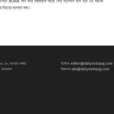
রদের সংগঠন BOAN মনে করে সরকারকে আরো বেশী যত্নশীল হতে হবে এই ধরনের
 বিচারের ব্যবস্থা করা।
৯৪, ৯৮, কাওরান বাজার
ইমেইলঃ
editor@dailynobojug.com
 বাংলাদেশ
বিজ্ঞাপনঃ
ads@dailynobojug.com