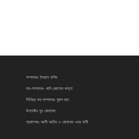
সম্পাদকঃ ইসরাত রশিদ
সহ-সম্পাদক- জনি জোসেফ কস্তা
সিনিয়র সহ-সম্পাদকঃ নুরুল হুদা
উপদেষ্টাঃ নূর মোহাম্মদ
প্রকাশকঃ আলী আমিন ও মোহাম্মদ ওমর সানী