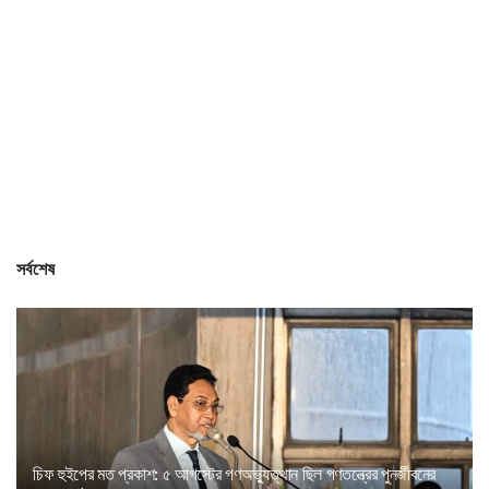
সর্বশেষ
চিফ হুইপের মত প্রকাশ: ৫ আগস্টের গণঅভ্যুত্থান ছিল গণতন্ত্রের পুনর্জীবনের