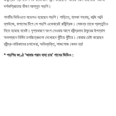
দর্শকপ্রিয়তায় ভীষণ আপ্লুত পড়শি।
গানটির ভিডিওতে মডেলও হয়েছেন পড়শি। শাড়িতে, হালকা গহনায়, কব্জি অব্দি
ব্লাউজে, কপালের টিপে সে পড়শি একেবারেই রাবীন্দ্রিক। সেজন্য তাকে প্রস্তুতিও
নিতে হয়েছে যথেষ্ট। দৃশ্যধারণে অংশ নেওয়ার আগে রবীন্দ্রনাথ ঠাকুরের উপন্যাস
অবলম্বনে নির্মিত চলচ্চিত্রগুলো দেখেছেন খুঁটিয়ে খুঁটিয়ে। বোঝার চেষ্টা করেছেন
রবীন্দ্র-নায়িকাদের চলাফেরা, অভিব্যক্তি, সাজগোজ কেমন হয়!
* পড়শির কণ্ঠে ‘আমার পরান যাহা চায়’ গানের ভিডিও :