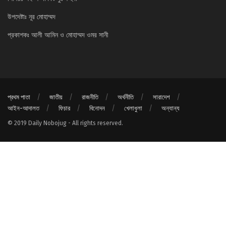
উপদেষ্টাঃ নূর মোহাম্মদ
প্রকাশকঃ আলী আমিন ও মোহাম্মদ ওমর সানী
প্রথম পাতা
জাতীয়
রাজনীতি
অর্থনীতি
সারাদেশ
আইন-আদালত
ফিচার
বিনোদন
খেলাধুলা
অন্যান্য
© 2019 Daily Nobojug - All rights reserved.