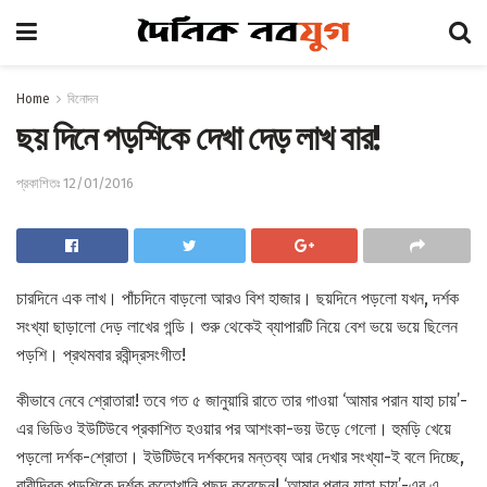
Home
বিনোদন
ছয় দিনে পড়শিকে দেখা দেড় লাখ বার!
প্রকাশিতঃ 12/01/2016
চারদিনে এক লাখ। পাঁচদিনে বাড়লো আরও বিশ হাজার। ছয়দিনে পড়লো যখন, দর্শক
সংখ্যা ছাড়ালো দেড় লাখের গন্ডি। শুরু থেকেই ব্যাপারটি নিয়ে বেশ ভয়ে ভয়ে ছিলেন
পড়শি। প্রথমবার রবীন্দ্রসংগীত!
কীভাবে নেবে শ্রোতারা! তবে গত ৫ জানুয়ারি রাতে তার গাওয়া ‘আমার পরান যাহা চায়’-
এর ভিডিও ইউটিউবে প্রকাশিত হওয়ার পর আশংকা-ভয় উড়ে গেলো। হুমড়ি খেয়ে
পড়লো দর্শক-শ্রোতা। ইউটিউবে দর্শকদের মন্তব্য আর দেখার সংখ্যা-ই বলে দিচ্ছে,
রাবীন্দ্রিক পড়শিকে দর্শক কতোখানি পছন্দ করেছেন! ‘আমার পরান যাহা চায়’-এর এ