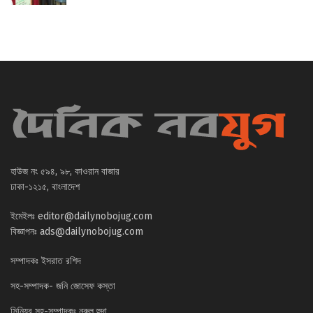
হাউজ নং ৫৯৪, ৯৮, কাওরান বাজার
ঢাকা-১২১৫, বাংলাদেশ
ইমেইলঃ
editor@dailynobojug.com
বিজ্ঞাপনঃ
ads@dailynobojug.com
সম্পাদকঃ ইসরাত রশিদ
সহ-সম্পাদক- জনি জোসেফ কস্তা
সিনিয়র সহ-সম্পাদকঃ নুরুল হুদা