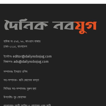
হাউজ নং ৫৯৪, ৯৮, কাওরান বাজার
ঢাকা-১২১৫, বাংলাদেশ
ইমেইলঃ
editor@dailynobojug.com
বিজ্ঞাপনঃ
ads@dailynobojug.com
সম্পাদকঃ ইসরাত রশিদ
সহ-সম্পাদক- জনি জোসেফ কস্তা
সিনিয়র সহ-সম্পাদকঃ নুরুল হুদা
উপদেষ্টাঃ নূর মোহাম্মদ
প্রকাশকঃ আলী আমিন ও মোহাম্মদ ওমর সানী