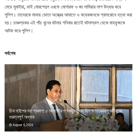
মেয়ে সুমাইয়া, ভাই মোরশেদুল ওরফে মোশারফ ও জা লামিয়ার লাশ উদ্ধার করে
পুলিশ। তাদেরকে মাথায় ভোতা অস্ত্রের আঘাতে ও কয়েকজনকে শ্বাসরোধে হত্যা করা
হয়। চাঞ্চল্যকর এই পাঁচ খুনের ঘটনায় শনিবার রাতেই ঘটনাস্থল থেকে মাহফুজকে
আটক করে পুলিশ।
সর্বশেষ
চিফ হুইপের মত প্রকাশ: ৫ আগস্টের গণঅভ্যুত্থান ছিল গণতন্ত্রের পুনর্জীবনের
গুরুত্বপূর্ণ অধ্যায়
August 6, 2026