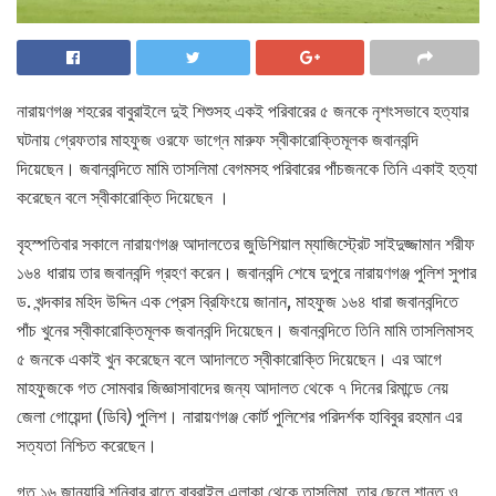
নারায়ণগঞ্জ শহরের বাবুরাইলে দুই শিশুসহ একই পরিবারের ৫ জনকে নৃশংসভাবে হত্যার
ঘটনায় গ্রেফতার মাহফুজ ওরফে ভাগ্নে মারুফ স্বীকারোক্তিমূলক জবানবন্দি
দিয়েছেন। জবানবন্দিতে মামি তাসলিমা বেগমসহ পরিবারের পাঁচজনকে তিনি একাই হত্যা
করেছেন বলে স্বীকারোক্তি দিয়েছেন ।
বৃহস্পতিবার সকালে নারায়ণগঞ্জ আদালতের জুডিশিয়াল ম্যাজিস্ট্রেট সাইদুজ্জামান শরীফ
১৬৪ ধারায় তার জবানবন্দি গ্রহণ করেন। জবানবন্দি শেষে দুপুরে নারায়ণগঞ্জ পুলিশ সুপার
ড. খন্দকার মহিদ উদ্দিন এক প্রেস ব্রিফিংয়ে জানান, মাহফুজ ১৬৪ ধারা জবানবন্দিতে
পাঁচ খুনের স্বীকারোক্তিমূলক জবানবন্দি দিয়েছেন। জবানবন্দিতে তিনি মামি তাসলিমাসহ
৫ জনকে একাই খুন করেছেন বলে আদালতে স্বীকারোক্তি দিয়েছেন। এর আগে
মাহফুজকে গত সোমবার জিজ্ঞাসাবাদের জন্য আদালত থেকে ৭ দিনের রিমান্ডে নেয়
জেলা গোয়েন্দা (ডিবি) পুলিশ। নারায়ণগঞ্জ কোর্ট পুলিশের পরিদর্শক হাবিবুর রহমান এর
সত্যতা নিশ্চিত করেছেন।
গত ১৬ জানুয়ারি শনিবার রাতে বাবুরাইল এলাকা থেকে তাসলিমা, তার ছেলে শান্ত ও