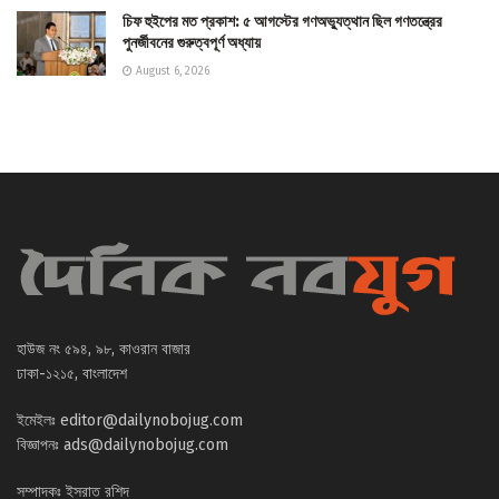
চিফ হুইপের মত প্রকাশ: ৫ আগস্টের গণঅভ্যুত্থান ছিল গণতন্ত্রের
পুনর্জীবনের গুরুত্বপূর্ণ অধ্যায়
August 6, 2026
হাউজ নং ৫৯৪, ৯৮, কাওরান বাজার
ঢাকা-১২১৫, বাংলাদেশ
ইমেইলঃ
editor@dailynobojug.com
বিজ্ঞাপনঃ
ads@dailynobojug.com
সম্পাদকঃ ইসরাত রশিদ