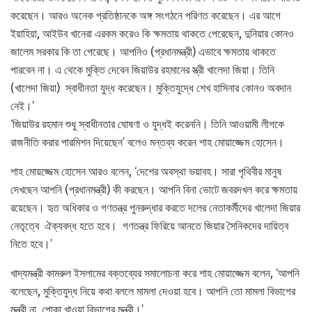
করেছেন। আরও অনেক প্রতিষ্ঠানকে অঙ্গ সংগঠনে পরিণত করেছেন। এর আগে
ইয়াহিয়া, আইউব খানেরা এরকম করেও কি ক্ষমতায় থাকতে পেরেছেন, দুনিয়ার কোনও
জালেম সরকার কি তা পেরেছে। আপনিও (প্রধানমন্ত্রী) এভাবে ক্ষমতায় থাকতে
পারবেন না। এ থেকে মুক্তি দেবেন জিয়াউর রহমানের স্ত্রী খালেদা জিয়া। তিনি
(খালেদা জিয়া) স্বাধীনতা যুদ্ধ করেছেন। মুক্তিযুদ্ধে শেখ হাসিনার কোনও অবদান
নেই।’
‘জিয়াউর রহমান শুধু স্বাধীনতার ঘোষণা ও যুদ্ধই করেননি। তিনি আওয়ামী লীগকে
রাজনীতি করার পারমিশন দিয়েছেন’ বলেও মন্তব্য করেন শাহ মোয়াজ্জেম হোসেন।
শাহ মোয়জ্জেম হোসেন আরও বলেন, ‘দেশের অবস্থা ভয়াবহ। সারা পৃথিবীর মানুষ
দেখছেন আপনি (প্রধানমন্ত্রী) কী করছেন। আপনি বিনা ভোটে জবরদখল করে ক্ষমতায়
রয়েছেন। হৃত অধিকার ও গণতন্ত্র পুনরুদ্ধার করতে দলের নেতাকর্মীদের খালেদা জিয়ার
নেতৃত্বে ঐক্যবদ্ধ হতে হবে। গণতন্ত্র ফিরিয়ে আনতে জিয়ার সৈনিকদের দায়িত্ব
নিতে হবে।’
খাদ্যমন্ত্রী কামরুল ইসলামের বক্তব্যের সমালোচনা করে শাহ মোয়াজ্জেম বলেন, ‘আপনি
বলেছেন, মুক্তিযুদ্ধ নিয়ে কথা বললে মামলা দেওয়া হবে। আপনি তো মামলা বিভাগের
মন্ত্রী না, পোকা খাওয়া বিভাগের মন্ত্রী।’