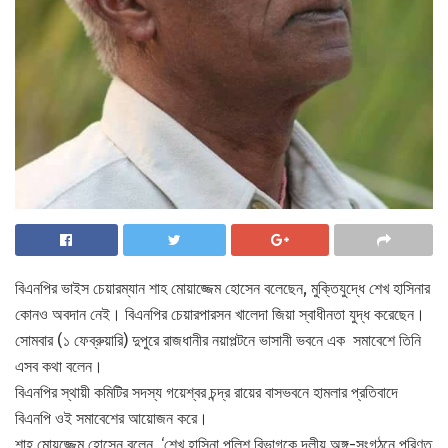
বিএনপির ভাইস চেয়ারম্যান শাহ মোয়াজ্জেম হোসেন বলেছেন, মুক্তিযুদ্ধে শেখ হাসিনার
কোনও অবদান নেই। বিএনপির চেয়ারপারসন খালেদা জিয়া স্বাধীনতা যুদ্ধ করেছেন।
সোমবার (১ ফেব্রুয়ারি) দুপুরে রাজধানীর নয়াপল্টনে ভাসানী ভবনে এক সমাবেশে তিনি
এসব কথা বলেন।
বিএনপির স্থায়ী কমিটির সদস্য গয়েশ্বর চন্দ্র রায়ের বাসভবনে হামলার প্রতিবাদে
বিএনপি ওই সমাবেশের আয়োজন করে।
শাহ মোয়জ্জেম হোসেন বলেন, ‘শেখ হাসিনা পুলিশ বিভাগকে দলীয় অঙ্গ-সংগঠনে পরিণত