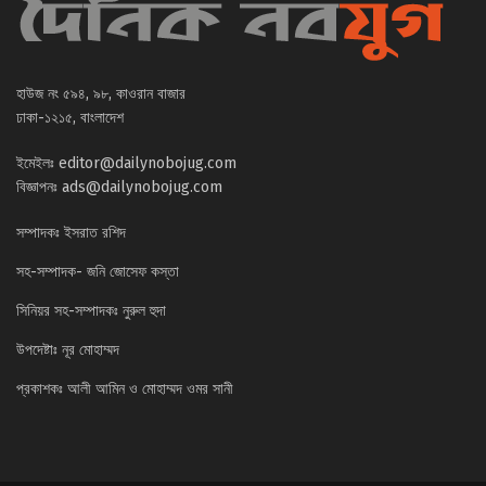
হাউজ নং ৫৯৪, ৯৮, কাওরান বাজার
ঢাকা-১২১৫, বাংলাদেশ
ইমেইলঃ
editor@dailynobojug.com
বিজ্ঞাপনঃ
ads@dailynobojug.com
সম্পাদকঃ ইসরাত রশিদ
সহ-সম্পাদক- জনি জোসেফ কস্তা
সিনিয়র সহ-সম্পাদকঃ নুরুল হুদা
উপদেষ্টাঃ নূর মোহাম্মদ
প্রকাশকঃ আলী আমিন ও মোহাম্মদ ওমর সানী