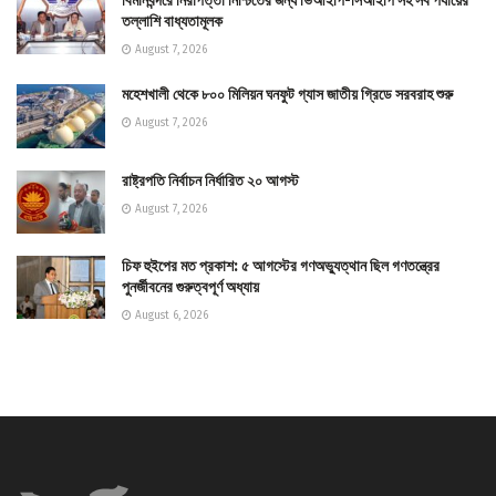
বিমানবন্দরে নিরাপত্তা নিশ্চিতের জন্য ভিআইপি-সিআইপি সহ সব পর্যায়ের
তল্লাশি বাধ্যতামূলক
August 7, 2026
মহেশখালী থেকে ৮০০ মিলিয়ন ঘনফুট গ্যাস জাতীয় গ্রিডে সরবরাহ শুরু
August 7, 2026
রাষ্ট্রপতি নির্বাচন নির্ধারিত ২০ আগস্ট
August 7, 2026
চিফ হুইপের মত প্রকাশ: ৫ আগস্টের গণঅভ্যুত্থান ছিল গণতন্ত্রের
পুনর্জীবনের গুরুত্বপূর্ণ অধ্যায়
August 6, 2026