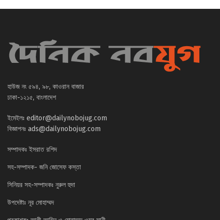
হাউজ নং ৫৯৪, ৯৮, কাওরান বাজার
ঢাকা-১২১৫, বাংলাদেশ
ইমেইলঃ
editor@dailynobojug.com
বিজ্ঞাপনঃ
ads@dailynobojug.com
সম্পাদকঃ ইসরাত রশিদ
সহ-সম্পাদক- জনি জোসেফ কস্তা
সিনিয়র সহ-সম্পাদকঃ নুরুল হুদা
উপদেষ্টাঃ নূর মোহাম্মদ