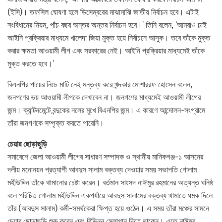
(ইসি)। তফসিল ঘোষণা হলে ডিসেম্বরের মাঝামাঝি জাতীয় নির্বাচন হবে। এটাই
সংবিধানের নিয়ম, পাঁচ বছর অন্তর অন্তর নির্বাচন হবে।’ তিনি বলেন, ‘আমরাও চাই
আইনি প্রক্রিয়ার মাধ্যমে খালেদা জিয়া মুক্ত হয়ে নির্বাচনে আসুক। তবে তাঁকে মুক্ত
করার ক্ষমতা আওয়ামী লীগ এবং সরকারের নেই। আইনি প্রক্রিয়ার মাধ্যমেই তাঁকে
মুক্ত করতে হবে।’
বিএনপির পায়ের নিচে মাটি নেই মন্তব্য করে খন্দকার মোশাররফ হোসেন বলেন,
জনগণের ভয় আওয়ামী লীগকে দেখাবেন না। জনগণের মাধ্যমেই আওয়ামী লীগের
জন্ম। ক্যান্টনমেন্টে বন্দুকের নলের মুখে বিএনপির জন্ম। এ কারণে আন্দোলন-সংগ্রামে
তাঁরা জনগণকে সম্পৃক্ত করতে পারেনি।
চেয়ার ছোড়াছুড়ি
সমাবেশে জেলা আওয়ামী লীগের সাধারণ সম্পাদক ও স্থানীয় মানিকগঞ্জ-১ আসনের
দলীয় মনোনয়ন প্রত্যাশী আবদুস সালাম বক্তব্য দেওয়ার সময় সভাপতি গোলাম
মহীউদ্দিন তাঁকে থামানোর চেষ্টা করেন। বর্তমান সাংসদ নাঈমুর রহমানের অত্যন্ত ঘনিষ্ঠ
বলে পরিচিত গোলাম মহীউদ্দিন একপর্যায়ে আবদুস সালামের বক্তব্য থামাতে ধমক দিলে
তাঁর (আবদুস সালাম) কর্মী-সমর্থকেরা ক্ষিপ্ত হয়ে ওঠেন। এ সময় তাঁরা মঞ্চের সামনে
চেয়ার ছোড়াছুড়ি শুরু করেন এবং বিভিন্ন স্লোগান দিতে থাকেন। এতে নাঈমুর