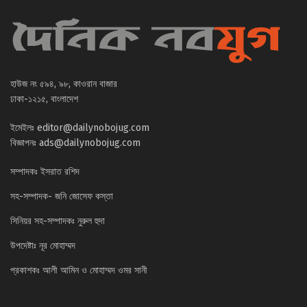
হাউজ নং ৫৯৪, ৯৮, কাওরান বাজার
ঢাকা-১২১৫, বাংলাদেশ
ইমেইলঃ
editor@dailynobojug.com
বিজ্ঞাপনঃ
ads@dailynobojug.com
সম্পাদকঃ ইসরাত রশিদ
সহ-সম্পাদক- জনি জোসেফ কস্তা
সিনিয়র সহ-সম্পাদকঃ নুরুল হুদা
উপদেষ্টাঃ নূর মোহাম্মদ
প্রকাশকঃ আলী আমিন ও মোহাম্মদ ওমর সানী