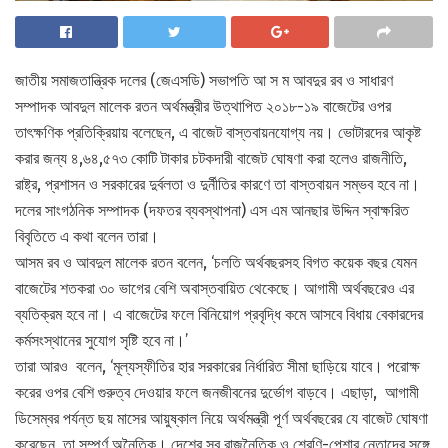
জাতীয় সমাজতান্ত্রিক দলের (জেএসডি) সভাপতি আ স ম আবদুর রব ও সাধারণ
সম্পাদক আবদুল মালেক রতন অর্থমন্ত্রীর উত্থাপিত ২০১৮-১৯ বাজেটের ওপর
তাৎক্ষণিক প্রতিক্রিয়ায় বলেছেন, এ বাজেট বাস্তবায়নযোগ্য নয়। ভোটারদের আকৃষ্ট
করার জন্য ৪,৬৪,৫৭৩ কোটি টাকার চটকদারী বাজেট ঘোষণা করা হলেও রাজনীতি,
রাষ্ট্র, প্রশাসন ও সরকারের দুর্বলতা ও দুর্নীতির কারণে তা বাস্তবায়ন সম্ভব হবে না।
দলের সাংগঠনিক সম্পাদক (দফতর ব্যবস্থাপনা) এস এম আনছার উদ্দিন স্বাক্ষরিত
বিবৃতিতে এ কথা বলেন তারা।
আসম রব ও আবদুল মালেক রতন বলেন, ‘চলতি অর্থবছরসহ বিগত কয়েক বছর যেমন
বাজেটের শতকরা ৩০ ভাগের বেশি অবাস্তবায়িত থেকেছে। আগামী অর্থবছরেও এর
ব্যতিক্রম হবে না। এ বাজেটের ফলে বিনিয়োগ প্রবৃদ্ধি কমে আসবে বিধায় বেকারদের
কর্মসংস্থানের সুযোগ সৃষ্টি হবে না।’
তারা আরও বলেন, ‘মূল্যস্ফীতির হার সরকারের নির্ধারিত সীমা ছাড়িয়ে যাবে। পরোক্ষ
করের ওপর বেশি গুরুত্ব দেওয়ার ফলে জনজীবনের দুর্ভোগ বাড়বে। এছাড়া, আগামী
ডিসেম্বর পর্যন্ত ছয় মাসের আয়ুষ্কাল নিয়ে অর্থমন্ত্রী পূর্ণ অর্থবছরের যে বাজেট ঘোষণা
করেছেন, তা সম্পূর্ণ অনৈতিক। দেশের সব রাজনৈতিক ও শ্রেণি-পেশার নেতাদের সঙ্গে