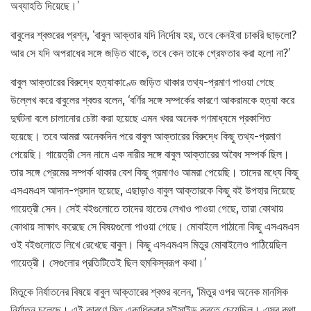
অব্যাহতি দিয়েছে।’
বাবুলের শ্বশুরের প্রশ্ন, ‘বাবুল আক্তার যদি নির্দোষ হয়, তবে কেনইবা চাকরি ছাড়লো?
আর সে যদি অপরাধের সঙ্গে জড়িত থাকে, তবে কেন তাকে গ্রেফতার করা হলো না?’
বাবুল আক্তারের বিরুদ্ধে হত্যাকাণ্ডে জড়িত থাকার তথ্য-প্রমাণ পাওয়া গেছে
উল্লেখ করে বাবুলের শ্বশুর বলেন, ‘বর্ণির সঙ্গে সম্পর্কের কারণে আকরামকে হত্যা করে
দুর্ঘটনা বলে চালানোর চেষ্টা করা হয়েছে এমন খবর অনেক গণমাধ্যমে প্রকাশিত
হয়েছে। তবে আমরা অনেকদিন পরে বাবুল আক্তারের বিরুদ্ধে কিছু তথ্য-প্রমাণ
পেয়েছি। গায়েত্রী সেন নামে এক নারীর সঙ্গে বাবুল আক্তারের অবৈধ সম্পর্ক ছিল।
তার সঙ্গে প্রেমের সম্পর্ক থাকার বেশ কিছু প্রমাণও আমরা পেয়েছি। তাদের মধ্যে কিছু
এসএমএস আদান-প্রদান হয়েছে, এছাড়াও বাবুল আক্তারকে কিছু বই উপহার দিয়েছে
গায়েত্রী সেন। সেই বইগুলোতে তাদের হাতের লেখাও পাওয়া গেছে, তারা কোথায়
কোথায় সাক্ষাৎ করেছে সে বিষয়গুলো পাওয়া গেছে। মোবাইলে পাঠানো কিছু এসএমএস
ওই বইগুলোতে লিখে রেখেছে বাবুল। কিছু এসএমএস মিতুর মোবাইলেও পাঠিয়েছিল
গায়েত্রী। সেগুলোর প্রতিটিতেই ছিল হুমকিস্বরূপ কথা।’
মিতুকে নির্যাতনের বিষয়ে বাবুল আক্তারের শ্বশুর বলেন, ‘মিতুর ওপর অনেক মানসিক
নির্যাতন চলেছে। এই কারণে মিতু একাধিকবার সুইসাইড করতে চেয়েছিল। এসব কথা