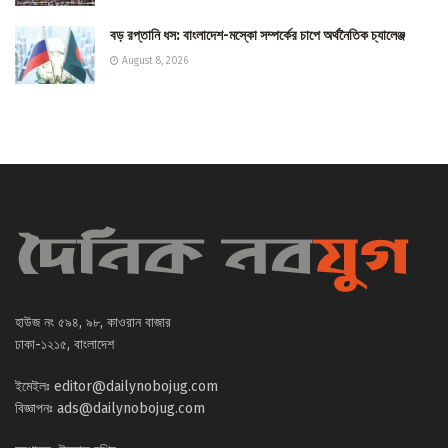
বড় রপ্তানি ধস: বাংলাদেশ-মস্কো সম্পর্কের চাপে অর্থনৈতিক চ্যালেঞ্জ
August 8, 2026
হাউজ নং ৫৯৪, ৯৮, কাওরান বাজার
ঢাকা-১২১৫, বাংলাদেশ
ইমেইলঃ
editor@dailynobojug.com
বিজ্ঞাপনঃ
ads@dailynobojug.com