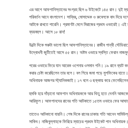
এর আগে আফগানিস্তানের সংগ্রহ ছিল ৬ উইকেটে ১৪৫ রান। দুই ম্যাচ
পরিবর্তন আনে বাংলাদেশ। সাব্বির, মোসাদ্দেক ও রুবেলকে বাদ দিয়
আটকে রাখতে পারেনি। প্রমাণটা মেলে মিরাজের প্রথম ওভারেই। এই ম্যা
ব্যয়বহুল। আসে ১৮ রান!
উল্টো দিকে শুরুটা ভালো ছিল আফগানিস্তানের। রাজীব গান্ধী স্টেডিয
উদ্বোধনী জুটিতেই আসে ৫৫ রান। অষ্টম ওভারে স্বস্তি ফেরান নাজমু
পরের ওভারে ফিরে যান আরেক ওপেনার ওসমান গনি। ১৯ রানে ব্যাট করতে 
করার চেষ্টা করেছিলেন তার বলে। বল গিয়ে জমা পড়ে মুশফিকের হাতে
অধিনায়ক আজগর স্ট্যানিকজাই। ১৭ বলে ৩ ছক্কায় করে ফেলেছিলে
হুমকি হয়ে দাঁড়ানো আফগান অধিনায়ককে আর থিতু হতে দেননি আজকে জ
আরিফুল। আফগানদের রানের গতি আটকাতে ১৫তম ওভারে ফের আঘাত হে
তাতেও আটকানো যায়নি। শেষ দিকে রানের চাকায় গতি আনেন সামিউল্ল
সাকিব। নাজিবুল্লাহকে ফিরিয়ে ম্যাচের প্রথম উইকেট পান অধিনায়