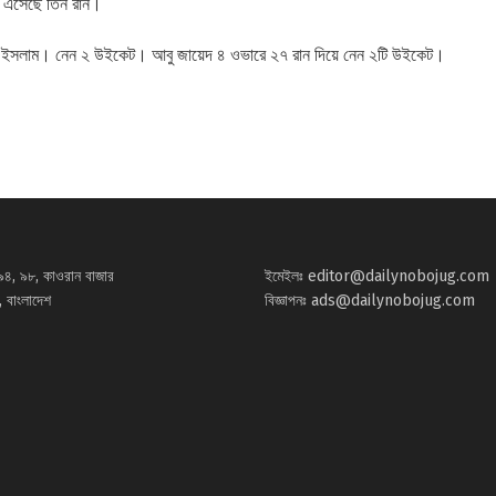
ে এসেছে তিন রান।
মুল ইসলাম। নেন ২ উইকেট। আবু জায়েদ ৪ ওভারে ২৭ রান দিয়ে নেন ২টি উইকেট।
৯৪, ৯৮, কাওরান বাজার
ইমেইলঃ
editor@dailynobojug.com
 বাংলাদেশ
বিজ্ঞাপনঃ
ads@dailynobojug.com