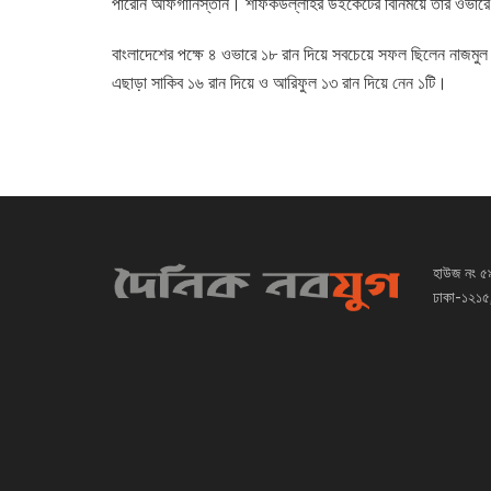
পারেনি আফগানিস্তান। শফিকউল্লাহর উইকেটের বিনিময়ে তার ওভার
বাংলাদেশের পক্ষে ৪ ওভারে ১৮ রান দিয়ে সবচেয়ে সফল ছিলেন নাজ
এছাড়া সাকিব ১৬ রান দিয়ে ও আরিফুল ১৩ রান দিয়ে নেন ১টি।
হাউজ নং ৫
ঢাকা-১২১৫,