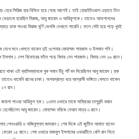
 হেরে সিরিজ হার নিশ্চিত হয়ে গেছে আগেই। তাই হোয়াইটওয়াশ এড়াতে তিন
ে দলে ভেড়ানো হয়েছিল মিরাজ, আবু জায়েদ ও আরিফুলকে। তাতেও আফগানদের
চে ডাক পাওয়া মিরাজ ঘূর্ণি ভেলকি দেখাতে পারেনি। ফলে সেটা হয়ে পড়ে খুবই
়ামে দেখে শুনে খেলতে থাকেন দুই ওপেনার মোহাম্মদ শাহজাদ ও উসমান গনি।
ল ইসলাম। লেগ বিফোরের ফাঁদে পড়ে বিদায় নেন শাহজাদ। বিদায় নেন ২৬ রানে।
থাকা এই ব্যাটসম্যানকে বুক সমান উঁচু শর্ট বল দিয়েছিলন আবু জায়েদ। হুক
। তাতেও থামেনি রানের চাকা। অপরপ্রান্ত ধরে আগ্রাসী ভঙ্গিতে খেলতে থাকেন
ন ২৭ রান।
ায়গা পাওয়া আরিফুল হক। ১৩তম ওভারে তাকে সাব্বিরের তালুবন্দি করান
নেছিলেন আবু জায়েদ। মোহাম্মদ নবিকে ফেরান মাত্র ৩ রানে।
াহ শেনওয়ারি ও নাজিবুল্লাহ জাদরান। শেষ দিকে এই জুটিদে আঘাত হানেন
ক। ফেরেন ১৫ রানে। শেষ ওভারে নাজমুল ইসলামের ওভারটিতে বেশি রান নিতে