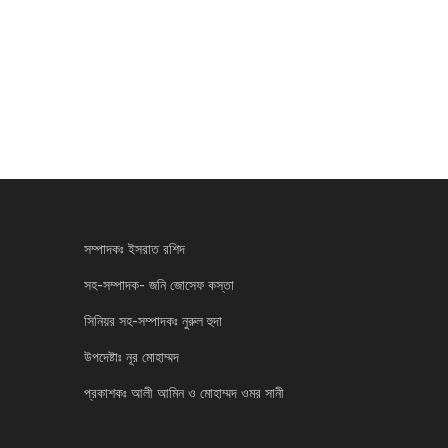
সম্পাদকঃ ইসরাত রশিদ
সহ-সম্পাদক- জনি জোসেফ কস্তা
সিনিয়র সহ-সম্পাদকঃ নুরুল হুদা
উপদেষ্টাঃ নূর মোহাম্মদ
প্রকাশকঃ আলী আমিন ও মোহাম্মদ ওমর সানী