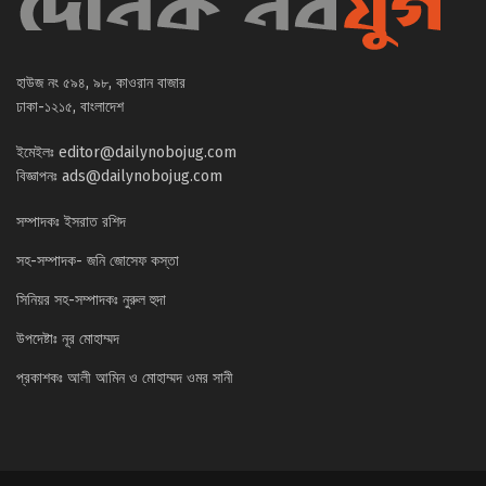
হাউজ নং ৫৯৪, ৯৮, কাওরান বাজার
ঢাকা-১২১৫, বাংলাদেশ
ইমেইলঃ
editor@dailynobojug.com
বিজ্ঞাপনঃ
ads@dailynobojug.com
সম্পাদকঃ ইসরাত রশিদ
সহ-সম্পাদক- জনি জোসেফ কস্তা
সিনিয়র সহ-সম্পাদকঃ নুরুল হুদা
উপদেষ্টাঃ নূর মোহাম্মদ
প্রকাশকঃ আলী আমিন ও মোহাম্মদ ওমর সানী