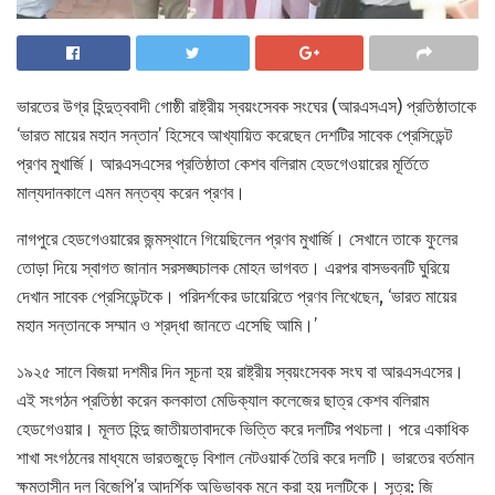
ভারতের উগ্র হিন্দুত্ববাদী গোষ্ঠী রাষ্ট্রীয় স্বয়ংসেবক সংঘের (আরএসএস) প্রতিষ্ঠাতাকে
‘ভারত মায়ের মহান সন্তান’ হিসেবে আখ্যায়িত করেছেন দেশটির সাবেক প্রেসিডেন্ট
প্রণব মুখার্জি। আরএসএসের প্রতিষ্ঠাতা কেশব বলিরাম হেডগেওয়ারের মূর্তিতে
মাল্যদানকালে এমন মন্তব্য করেন প্রণব।
নাগপুরে হেডগেওয়ারের জন্মস্থানে গিয়েছিলেন প্রণব মুখার্জি। সেখানে তাকে ফুলের
তোড়া দিয়ে স্বাগত জানান সরসঙ্ঘচালক মোহন ভাগবত। এরপর বাসভবনটি ঘুরিয়ে
দেখান সাবেক প্রেসিডেন্টকে। পরিদর্শকের ডায়েরিতে প্রণব লিখেছেন, ‘ভারত মায়ের
মহান সন্তানকে সম্মান ও শ্রদ্ধা জানতে এসেছি আমি।’
১৯২৫ সালে বিজয়া দশমীর দিন সূচনা হয় রাষ্ট্রীয় স্বয়ংসেবক সংঘ বা আরএসএসের।
এই সংগঠন প্রতিষ্ঠা করেন কলকাতা মেডিক্যাল কলেজের ছাত্র কেশব বলিরাম
হেডগেওয়ার। মূলত হিন্দু জাতীয়তাবাদকে ভিত্তি করে দলটির পথচলা। পরে একাধিক
শাখা সংগঠনের মাধ্যমে ভারতজুড়ে বিশাল নেটওয়ার্ক তৈরি করে দলটি। ভারতের বর্তমান
ক্ষমতাসীন দল বিজেপি’র আদর্শিক অভিভাবক মনে করা হয় দলটিকে। সূত্র: জি