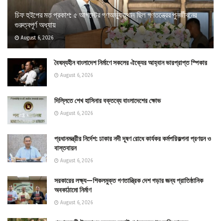
চিফ হুইপের মত প্রকাশ: ৫ আগস্টের গণঅভ্যুত্থান ছিল গণতন্ত্রের পুনর্জীবনের
গুরুত্বপূর্ণ অধ্যায়
August 6, 2026
বৈষম্যহীন বাংলাদেশ নির্মাণে সকলের ঐক্যের আহ্বান ভারপ্রাপ্ত স্পিকার
August 6, 2026
দিল্লিতে শেখ হাসিনার বক্তব্যে বাংলাদেশের ক্ষোভ
August 6, 2026
প্রধানমন্ত্রীর নির্দেশ: ঢাকার নদী দূষণ রোধে কার্যকর কর্মপরিকল্পনা প্রণয়ন ও
বাস্তবায়ন
August 6, 2026
সরকারের লক্ষ্য—শিকলমুক্ত গণতান্ত্রিক দেশ গড়ার জন্য প্রাতিষ্ঠানিক
অবকাঠামো নির্মাণ
August 6, 2026