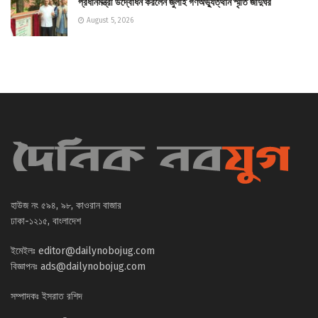
প্রধানমন্ত্রী উদ্বোধন করলেন জুলাই গণঅভ্যুত্থান স্মৃতি জাদুঘর
August 5, 2026
হাউজ নং ৫৯৪, ৯৮, কাওরান বাজার
ঢাকা-১২১৫, বাংলাদেশ
ইমেইলঃ
editor@dailynobojug.com
বিজ্ঞাপনঃ
ads@dailynobojug.com
সম্পাদকঃ ইসরাত রশিদ