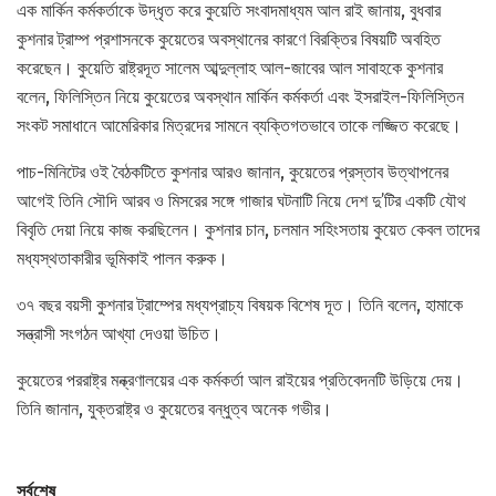
এক মার্কিন কর্মকর্তাকে উদ্ধৃত করে কুয়েতি সংবাদমাধ্যম আল রাই জানায়, বুধবার
কুশনার ট্রাম্প প্রশাসনকে কুয়েতের অবস্থানের কারণে বিরক্তির বিষয়টি অবহিত
করেছেন। কুয়েতি রাষ্ট্রদূত সালেম আব্দুল্লাহ আল-জাবের আল সাবাহকে কুশনার
বলেন, ফিলিস্তিন নিয়ে কুয়েতের অবস্থান মার্কিন কর্মকর্তা এবং ইসরাইল-ফিলিস্তিন
সংকট সমাধানে আমেরিকার মিত্রদের সামনে ব্যক্তিগতভাবে তাকে লজ্জিত করেছে।
পাচ-মিনিটের ওই বৈঠকটিতে কুশনার আরও জানান, কুয়েতের প্রস্তাব উত্থাপনের
আগেই তিনি সৌদি আরব ও মিসরের সঙ্গে গাজার ঘটনাটি নিয়ে দেশ দু’টির একটি যৌথ
বিবৃতি দেয়া নিয়ে কাজ করছিলেন। কুশনার চান, চলমান সহিংসতায় কুয়েত কেবল তাদের
মধ্যস্থতাকারীর ভূমিকাই পালন করুক।
৩৭ বছর বয়সী কুশনার ট্রাম্পের মধ্যপ্রাচ্য বিষয়ক বিশেষ দূত। তিনি বলেন, হামাকে
সন্ত্রাসী সংগঠন আখ্যা দেওয়া উচিত।
কুয়েতের পররাষ্ট্র মন্ক্রণালয়ের এক কর্মকর্তা আল রাইয়ের প্রতিবেদনটি উড়িয়ে দেয়।
তিনি জানান, যুক্তরাষ্ট্র ও কুয়েতের বন্ধুত্ব অনেক গভীর।
সর্বশেষ