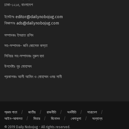
ঢাকা-১২১৫, বাংলাদেশ
ইমেইলঃ
editor@dailynobojug.com
বিজ্ঞাপনঃ
ads@dailynobojug.com
সম্পাদকঃ ইসরাত রশিদ
সহ-সম্পাদক- জনি জোসেফ কস্তা
সিনিয়র সহ-সম্পাদকঃ নুরুল হুদা
উপদেষ্টাঃ নূর মোহাম্মদ
প্রকাশকঃ আলী আমিন ও মোহাম্মদ ওমর সানী
প্রথম পাতা
জাতীয়
রাজনীতি
অর্থনীতি
সারাদেশ
আইন-আদালত
ফিচার
বিনোদন
খেলাধুলা
অন্যান্য
© 2019 Daily Nobojug - All rights reserved.