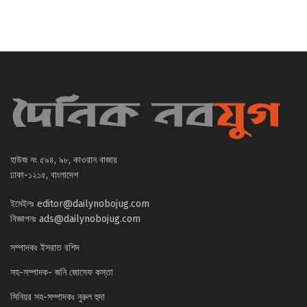
হাউজ নং ৫৯৪, ৯৮, কাওরান বাজার
ঢাকা-১২১৫, বাংলাদেশ
ইমেইলঃ
editor@dailynobojug.com
বিজ্ঞাপনঃ
ads@dailynobojug.com
সম্পাদকঃ ইসরাত রশিদ
সহ-সম্পাদক- জনি জোসেফ কস্তা
সিনিয়র সহ-সম্পাদকঃ নুরুল হুদা