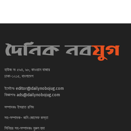
হাউজ নং ৫৯৪, ৯৮, কাওরান বাজার
ঢাকা-১২১৫, বাংলাদেশ
ইমেইলঃ
editor@dailynobojug.com
বিজ্ঞাপনঃ
ads@dailynobojug.com
সম্পাদকঃ ইসরাত রশিদ
সহ-সম্পাদক- জনি জোসেফ কস্তা
সিনিয়র সহ-সম্পাদকঃ নুরুল হুদা