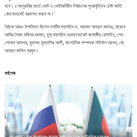
হবে। ৫ জানুয়ারির মতো ভোট ও ভোটারবিহীন নির্বাচনের পুনরাবৃত্তির চেষ্টা জাতি
কোনোভাবেই বরদাশত করবে না।’
বৈঠকে আরও উপস্থিত ছিলেন দলটির মহাসচিব ড. আহমদ আবদুল কাদের, নায়েবে
আমির সৈয়দ মজিবর রহমান, যুগ্ম মহাসচিব অ্যাডভোকেট জাহাঙ্গীর হোসাইন, শেখ
গোলাম আসগর, মুহাম্মদ মুনতাসির আলী, সাংগঠনিক সম্পাদক শফিউল আলম, মো.
আবদুল জলিল প্রমুখ।
সর্বশেষ
বড় রপ্তানি ধস: বাংলাদেশ-মস্কো সম্পর্কের চাপে অর্থনৈতিক চ্যালেঞ্জ