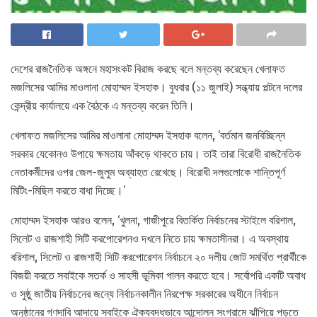
দেশের রাজনৈতিক অঙ্গনে মহাসংকট বিরাজ করছে বলে মন্তব্য করেছেন খেলাফত
মজলিসের আমির মাওলানা মোহাম্মদ ইসহাক। বুধবার (১১ জুলাই) সন্ধ্যায় পল্টনে দলের
কেন্দ্রীয় কার্যালয়ে এক বৈঠকে এ মন্তব্য করেন তিনি।
খেলাফত মজলিসের আমির মাওলানা মোহাম্মদ ইসহাক বলেন, ‘বর্তমান জনবিচ্ছিন্ন
সরকার যেকোনও উপায়ে ক্ষমতায় আঁকড়ে থাকতে চায়। তাই তারা বিরোধী রাজনৈতিক
নেতাকর্মীদের ওপর জেল-জুলুম অব্যাহত রেখেছে। বিরোধী দলগুলোকে শান্তিপূর্ণ
মিটিং-মিছিল করতে বাধা দিচ্ছে।’
মোহাম্মদ ইসহাক আরও বলেন, ‘খুলনা, গাজীপুরে বিতর্কিত নির্বাচনের স্টাইলে বরিশাল,
সিলেট ও রাজশাহী সিটি করপোরেশনও দখলে নিতে চায় ক্ষমতাসীনরা। এ অবস্থায়
বরিশাল, সিলেট ও রাজশাহী সিটি করপোরেশন নির্বাচনে ২০ দলীয় জোট সমর্থিত প্রার্থীকে
বিজয়ী করতে সবাইকে সতর্ক ও সাহসী ভূমিকা পালন করতে হবে। সর্বোপরি একটি অবাধ
ও সুষ্ঠু জাতীয় নির্বাচনের জন্যে নির্বাচনকালীন নিরপেক্ষ সরকারের অধীনে নির্বাচন
অনুষ্ঠানের গণদাবি আদায়ে সবাইকে ঐক্যবদ্ধভাবে আন্দোলন সংগ্রামে ঝাঁপিয়ে পড়তে