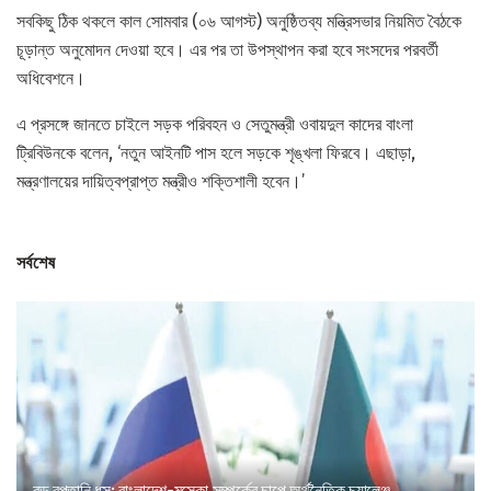
সবকিছু ঠিক থকলে কাল সোমবার (০৬ আগস্ট) অনুষ্ঠিতব্য মন্ত্রিসভার নিয়মিত বৈঠকে
চূড়ান্ত অনুমোদন দেওয়া হবে। এর পর তা উপস্থাপন করা হবে সংসদের পরবর্তী
অধিবেশনে।
এ প্রসঙ্গে জানতে চাইলে সড়ক পরিবহন ও সেতুমন্ত্রী ওবায়দুল কাদের বাংলা
ট্রিবিউনকে বলেন, ‘নতুন আইনটি পাস হলে সড়কে শৃঙ্খলা ফিরবে। এছাড়া,
মন্ত্রণালয়ের দায়িত্বপ্রাপ্ত মন্ত্রীও শক্তিশালী হবেন।’
সর্বশেষ
বড় রপ্তানি ধস: বাংলাদেশ-মস্কো সম্পর্কের চাপে অর্থনৈতিক চ্যালেঞ্জ