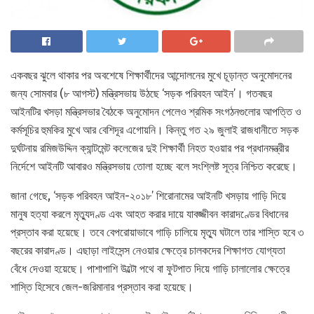
একবছর ঝুলে থাকার পর অবশেষে শিক্ষার্থীদের আন্দোলনের মুখে চূড়ান্ত অনুমোদনের
জন্য সোমবার (৮ আগস্ট) মন্ত্রিসভায় উঠছে ‘সড়ক পরিবহন আইন’। গতবছর
আইনটির খসড়া মন্ত্রিসভার বৈঠকে অনুমোদন পেলেও শ্রমিক সংগঠনগুলোর আপত্তি ও
কর্মসূচির হুমকির মুখে আর বেশিদূর এগোয়নি। কিন্তু গত ২৯ জুলাই রাজধানীতে সড়ক
দুর্ঘটনায় রমিজউদ্দিন ক্যান্টমেন্ট কলেজের দুই শিক্ষার্থী নিহত হওয়ার পর প্রধানমন্ত্রীর
নির্দেশে আইনটি আবারও মন্ত্রিসভায় তোলা হচ্ছে বলে সংশ্লিষ্ট সূত্র নিশ্চিত করেছে।
জানা গেছে, ‘সড়ক পরিবহন আইন-২০১৮’ শিরোনামের আইনটি খসড়ায় গাড়ি দিয়ে
মানুষ হত্যা করলে মৃত্যুদণ্ড এবং আহত করার দায়ে যাবজ্জীবন কারাদণ্ডের বিধানের
প্রস্তাব করা হয়েছে। তবে বেপরোয়াভাবে গাড়ি চালিয়ে মৃত্যু ঘটালে তার শাস্তি হবে ৩
বছরের কারাদণ্ড। এছাড়া লাইসেন্স নেওয়ার ক্ষেত্রে চালকদের শিক্ষাগত যোগ্যতা
বেঁধে দেওয়া হয়েছে। পাশাপাশি উল্টো পথে বা ফুটপাত দিয়ে গাড়ি চালালোর ক্ষেত্রে
শাস্তি হিসেবে জেল-জরিমানার প্রস্তাব করা হয়েছে।