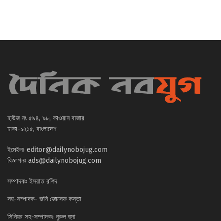
হাউজ নং ৫৯৪, ৯৮, কাওরান বাজার
ঢাকা-১২১৫, বাংলাদেশ
ইমেইলঃ
editor@dailynobojug.com
বিজ্ঞাপনঃ
ads@dailynobojug.com
সম্পাদকঃ ইসরাত রশিদ
সহ-সম্পাদক- জনি জোসেফ কস্তা
সিনিয়র সহ-সম্পাদকঃ নুরুল হুদা