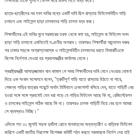
শিক্ষার্থীরা তাকে পুলিশে সোপর্দ করে মামলা নিতে বাধ্য করে।
ছাত্র-ছাত্রীদের নয় দফা দাবির মধ্যে একটি দাবি ছিল রাস্তায় ফিটনেসবিহীন গাড়ি
চলাচল এবং লাইসেন্স ছাড়া চালকদের গাড়ি চালনা বন্ধ করা।
শিক্ষার্থীদের এই দাবির মুখে সরকারের তরফ থেকে বলা হয়, লাইসেন্স বা ফিটনেস সনদ
ছাড়া গাড়ি চালানো এমনিতেই দণ্ডনীয় অপরাধ। তারপরও শিক্ষার্থীরা আন্দোলন শুরুর
পর ঢাকার সড়কে অপ্রাপ্তবয়স্ক ও লাইসেন্সবিহীন চালকদের ধরতে বিআরটিএকে
বিশেষ নির্দেশনা দেওয়া হয় প্রধানমন্ত্রীর কার্যালয় থেকে।
স্বরাষ্ট্রমন্ত্রী আসাদুজ্জামান খান কামাল সে সময় শিক্ষার্থীদের দাবি মেনে নেওয়ার ঘোষণা
দিয়ে এক সংবাদ সম্মেলনে বলেন, “ত্রুটিপূর্ণ গাড়ি যাতে রাস্তায় উঠতে না পারে,
সেজন্য গাড়ির যাত্রার পয়েন্টে অর্থাৎ টার্মিনালে চেকপোস্ট বসিয়ে দেব, যাতে গাড়িটি বের
হওয়া সঙ্গে সঙ্গে প্রথমেই যেন ধরা পড়ে যে গাড়ির ফিটনেস আছে কি না, রেজিস্ট্রেশন
ও চালকের লাইসেন্স সঠিক আছে কি না। তারপরও চালক গাড়িটি নিয়ে বের হলে আমরা
সে ব্যবস্থাও নিচ্ছি।”
এদিকে গত ৩১ জুলাই সড়ক দুর্ঘটনা রোধে যানবাহনের অভ্যন্তরীণ ও বাহ্যিক ফিটনেস
জরিপে একটি জাতীয় নিরপেক্ষ বিশেষজ্ঞ কমিটি গঠন করতে সরকারকে নির্দেশ দেয় হাই