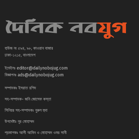
হাউজ নং ৫৯৪, ৯৮, কাওরান বাজার
ঢাকা-১২১৫, বাংলাদেশ
ইমেইলঃ
editor@dailynobojug.com
বিজ্ঞাপনঃ
ads@dailynobojug.com
সম্পাদকঃ ইসরাত রশিদ
সহ-সম্পাদক- জনি জোসেফ কস্তা
সিনিয়র সহ-সম্পাদকঃ নুরুল হুদা
উপদেষ্টাঃ নূর মোহাম্মদ
প্রকাশকঃ আলী আমিন ও মোহাম্মদ ওমর সানী