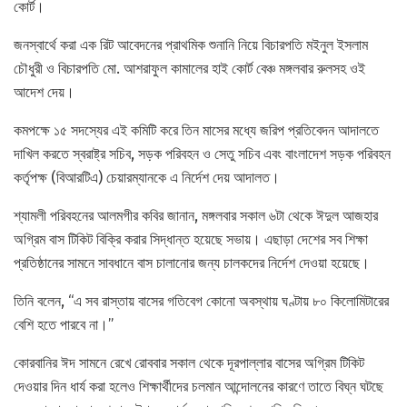
কোর্ট।
জনস্বার্থে করা এক রিট আবেদনের প্রাথমিক শুনানি নিয়ে বিচারপতি মইনুল ইসলাম
চৌধুরী ও বিচারপতি মো. আশরাফুল কামালের হাই কোর্ট বেঞ্চ মঙ্গলবার রুলসহ ওই
আদেশ দেয়।
কমপক্ষে ১৫ সদস্যের এই কমিটি করে তিন মাসের মধ্যে জরিপ প্রতিবেদন আদালতে
দাখিল করতে স্বরাষ্ট্র সচিব, সড়ক পরিবহন ও সেতু সচিব এবং বাংলাদেশ সড়ক পরিবহন
কর্তৃপক্ষ (বিআরটিএ) চেয়ারম্যানকে এ নির্দেশ দেয় আদালত।
শ্যামলী পরিবহনের আলমগীর কবির জানান, মঙ্গলবার সকাল ৬টা থেকে ঈদুল আজহার
অগ্রিম বাস টিকিট বিক্রি করার সিদ্ধান্ত হয়েছে সভায়। এছাড়া দেশের সব শিক্ষা
প্রতিষ্ঠানের সামনে সাবধানে বাস চালানোর জন্য চালকদের নির্দেশ দেওয়া হয়েছে।
তিনি বলেন, “এ সব রাস্তায় বাসের গতিবেগ কোনো অবস্থায় ঘণ্টায় ৮০ কিলোমিটারের
বেশি হতে পারবে না।”
কোরবানির ঈদ সামনে রেখে রোববার সকাল থেকে দূরপাল্লার বাসের অগ্রিম টিকিট
দেওয়ার দিন ধার্য করা হলেও শিক্ষার্থীদের চলমান আন্দোলনের কারণে তাতে বিঘ্ন ঘটছে