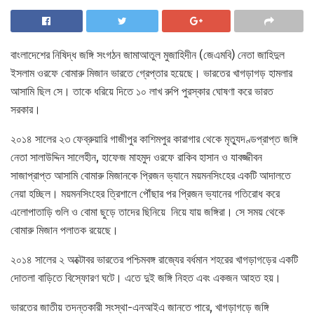
বাংলাদেশের নিষিদ্ধ জঙ্গি সংগঠন জামাআতুল মুজাহিদীন (জেএমবি) নেতা জাহিদুল
ইসলাম ওরফে বোমারু মিজান ভারতে গ্রেপ্তার হয়েছে। ভারতের খাগড়াগড় হামলার
আসামি ছিল সে। তাকে ধরিয়ে দিতে ১০ লাখ রুপি পুরস্কার ঘোষণা করে ভারত
সরকার।
২০১৪ সালের ২৩ ফেব্রুয়ারি গাজীপুর কাশিমপুর কারাগার থেকে মৃত্যুদণ্ডপ্রাপ্ত জঙ্গি
নেতা সালাউদ্দিন সালেহীন, হাফেজ মাহমুদ ওরফে রাকিব হাসান ও যাবজ্জীবন
সাজাপ্রাপ্ত আসামি বোমারু মিজানকে প্রিজন ভ্যানে ময়মনসিংহের একটি আদালতে
নেয়া হচ্ছিল। ময়মনসিংহের ত্রিশালে পৌঁছার পর প্রিজন ভ্যানের গতিরোধ করে
এলোপাতাড়ি গুলি ও বোমা ছুড়ে তাদের ছিনিয়ে নিয়ে যায় জঙ্গিরা। সে সময় থেকে
বোমারু মিজান পলাতক রয়েছে।
২০১৪ সালের ২ অক্টোবর ভারতের পশ্চিমবঙ্গ রাজ্যের বর্ধমান শহরের খাগড়াগড়ের একটি
দোতলা বাড়িতে বিস্ফোরণ ঘটে। এতে দুই জঙ্গি নিহত এবং একজন আহত হয়।
ভারতের জাতীয় তদন্তকারী সংস্থা-এনআইএ জানতে পারে, খাগড়াগড়ে জঙ্গি