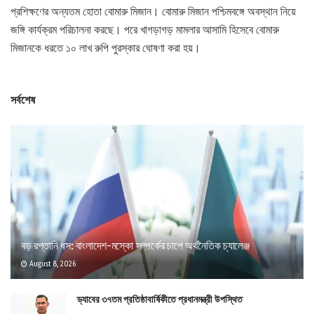
প্রশিক্ষণের অন্যতম হোতা বোমারু মিজান। বোমারু মিজান পশ্চিমবঙ্গে অবস্থান নিয়ে
জঙ্গি কার্যক্রম পরিচালনা করছে। পরে খাগড়াগড় মামলার আসামি হিসেবে বোমারু
মিজানকে ধরতে ১০ লাখ রুপি পুরস্কার ঘোষণা করা হয়।
সর্বশেষ
বড় রপ্তানি ধস: বাংলাদেশ-মস্কো সম্পর্কের চাপে অর্থনৈতিক চ্যালেঞ্জ
August 8, 2026
ড্যাবের ৩৭তম প্রতিষ্ঠাবার্ষিকীতে প্রধানমন্ত্রী উপস্থিত