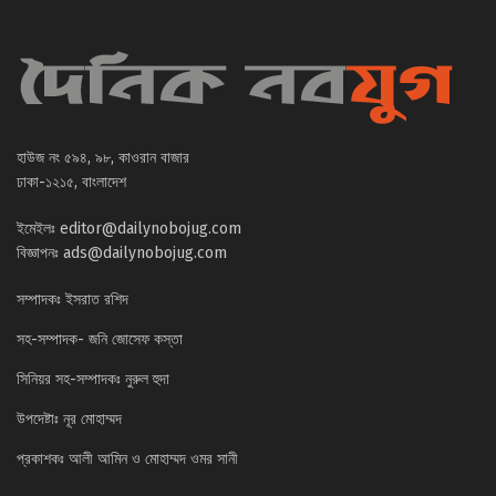
হাউজ নং ৫৯৪, ৯৮, কাওরান বাজার
ঢাকা-১২১৫, বাংলাদেশ
ইমেইলঃ
editor@dailynobojug.com
বিজ্ঞাপনঃ
ads@dailynobojug.com
সম্পাদকঃ ইসরাত রশিদ
সহ-সম্পাদক- জনি জোসেফ কস্তা
সিনিয়র সহ-সম্পাদকঃ নুরুল হুদা
উপদেষ্টাঃ নূর মোহাম্মদ
প্রকাশকঃ আলী আমিন ও মোহাম্মদ ওমর সানী