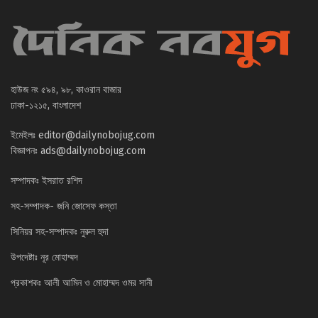
হাউজ নং ৫৯৪, ৯৮, কাওরান বাজার
ঢাকা-১২১৫, বাংলাদেশ
ইমেইলঃ
editor@dailynobojug.com
বিজ্ঞাপনঃ
ads@dailynobojug.com
সম্পাদকঃ ইসরাত রশিদ
সহ-সম্পাদক- জনি জোসেফ কস্তা
সিনিয়র সহ-সম্পাদকঃ নুরুল হুদা
উপদেষ্টাঃ নূর মোহাম্মদ
প্রকাশকঃ আলী আমিন ও মোহাম্মদ ওমর সানী