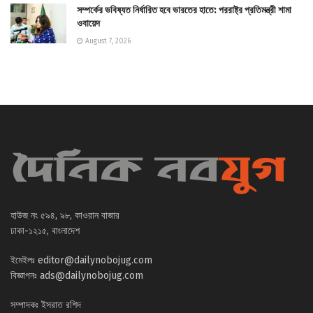
সম্পর্কের ভবিষ্যত নির্ধারিত হবে ভারতের হাতে: পররাষ্ট্র প্রতিমন্ত্রী শামা
ওবায়েদ
August 7, 2026
হাউজ নং ৫৯৪, ৯৮, কাওরান বাজার
ঢাকা-১২১৫, বাংলাদেশ
ইমেইলঃ
editor@dailynobojug.com
বিজ্ঞাপনঃ
ads@dailynobojug.com
সম্পাদকঃ ইসরাত রশিদ