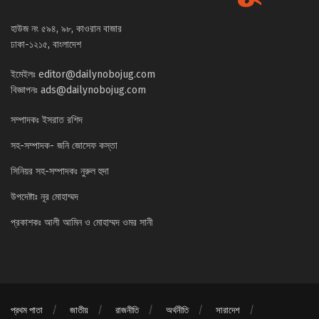
হাউজ নং ৫৯৪, ৯৮, কাওরান বাজার
ঢাকা-১২১৫, বাংলাদেশ
ইমেইলঃ
editor@dailynobojug.com
বিজ্ঞাপনঃ
ads@dailynobojug.com
সম্পাদকঃ ইসরাত রশিদ
সহ-সম্পাদক- জনি জোসেফ কস্তা
সিনিয়র সহ-সম্পাদকঃ নুরুল হুদা
উপদেষ্টাঃ নূর মোহাম্মদ
প্রকাশকঃ আলী আমিন ও মোহাম্মদ ওমর সানী
প্রথম পাতা
জাতীয়
রাজনীতি
অর্থনীতি
সারাদেশ