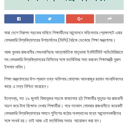
সারা দেশে নিরাপদ সড়কের দাবিতে শিক্ষার্থীদের আন্দোলনে সহিংসতার প্রেক্ষাপটে এবার
বেসরকারি বিশ্ববিদ্যালয়ের উপাচার্যদের (ভিসি) বৈঠকে ডেকেছে শিক্ষা মন্ত্রণালয়।
আজ বুধবার রাজধানীর সেগুনবাগিচায় আন্তর্জাতিক মাতৃভাষা ইনস্টিটিউট অডিটোরিয়ামে
সব বেসরকারি বিশ্ববিদ্যালয়ের ভিসিদের সঙ্গে মতবিনিময় সভা করবেন শিক্ষামন্ত্রী নুরুল
ইসলাম নাহিদ।
শিক্ষা মন্ত্রণালয়ের উপ-প্রধান তথ্য অফিসার মোহাম্মদ আফরাজুর রহমান সাংবাদিকদের
কাছে এ তথ্য নিশ্চিত করেছেন।
উল্লেখ্য, গত ২৯ জুলাই বিমানবন্দর সড়কে বাসচাপায় দুই শিক্ষার্থীর মৃত্যুর পর রাজধানী
অচল করে টানা বিক্ষোভ দেখায় শিক্ষার্থীরা। পরে গতকাল সোমবার রাজধানীতে কয়েকটি
বেসরকারি বিশ্ববিদ্যালয়ের সামনে পুলিশের কঠোর অবস্থানের মধ্যে আন্দোলনকারীদের
সঙ্গে সংঘর্ষ হয়। তাই আজ এই মতবিনিময় সভার আয়োজন করা হল।