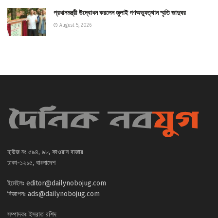
প্রধানমন্ত্রী উদ্বোধন করলেন জুলাই গণঅভ্যুত্থান স্মৃতি জাদুঘর
August 5, 2026
হাউজ নং ৫৯৪, ৯৮, কাওরান বাজার
ঢাকা-১২১৫, বাংলাদেশ
ইমেইলঃ
editor@dailynobojug.com
বিজ্ঞাপনঃ
ads@dailynobojug.com
সম্পাদকঃ ইসরাত রশিদ