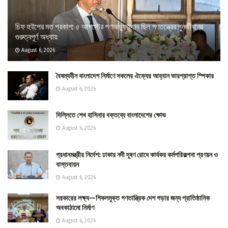
চিফ হুইপের মত প্রকাশ: ৫ আগস্টের গণঅভ্যুত্থান ছিল গণতন্ত্রের পুনর্জীবনের
গুরুত্বপূর্ণ অধ্যায়
August 6, 2026
বৈষম্যহীন বাংলাদেশ নির্মাণে সকলের ঐক্যের আহ্বান ভারপ্রাপ্ত স্পিকার
August 6, 2026
দিল্লিতে শেখ হাসিনার বক্তব্যে বাংলাদেশের ক্ষোভ
August 6, 2026
প্রধানমন্ত্রীর নির্দেশ: ঢাকার নদী দূষণ রোধে কার্যকর কর্মপরিকল্পনা প্রণয়ন ও
বাস্তবায়ন
August 6, 2026
সরকারের লক্ষ্য—শিকলমুক্ত গণতান্ত্রিক দেশ গড়ার জন্য প্রাতিষ্ঠানিক
অবকাঠামো নির্মাণ
August 6, 2026