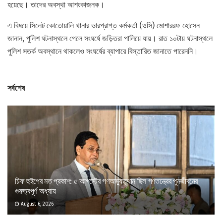
হয়েছে। তাদের অবস্থা আশংকাজনক।
এ বিষয়ে সিলেট কোতোয়ালি থানার ভারপ্রাপ্ত কর্মকর্তা (ওসি) মোশাররফ হোসেন
জানান, পুলিশ ঘটনাস্থলে গেলে সংঘর্ষে জড়িতরা পালিয়ে যায়। রাত ১০টায় ঘটনাস্থলে
পুলিশ সতর্ক অবস্থানে থাকলেও সংঘর্ষের ব্যাপারে বিস্তারিত জানাতে পারেননি।
সর্বশেষ
চিফ হুইপের মত প্রকাশ: ৫ আগস্টের গণঅভ্যুত্থান ছিল গণতন্ত্রের পুনর্জীবনের
গুরুত্বপূর্ণ অধ্যায়
August 6, 2026