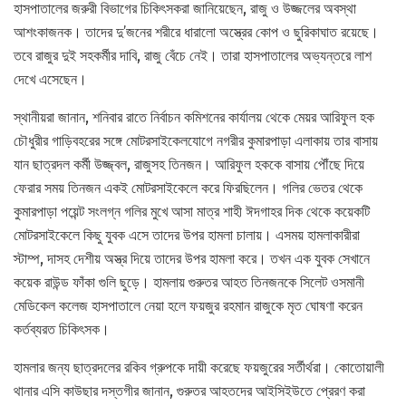
হাসপাতালের জরুরী বিভাগের চিকিৎসকরা জানিয়েছেন, রাজু ও উজ্জলের অবস্থা
আশংকাজনক। তাদের দু’জনের শরীরে ধারালো অস্ত্রের কোপ ও ছুরিকাঘাত রয়েছে।
তবে রাজুর দুই সহকর্মীর দাবি, রাজু বেঁচে নেই। তারা হাসপাতালের অভ্যন্তরে লাশ
দেখে এসেছেন।
স্থানীয়রা জানান, শনিবার রাতে নির্বাচন কমিশনের কার্যালয় থেকে মেয়র আরিফুল হক
চৌধুরীর গাড়িবহরের সঙ্গে মোটরসাইকেলযোগে নগরীর কুমারপাড়া এলাকায় তার বাসায়
যান ছাত্রদল কর্মী উজ্জ্বল, রাজুসহ তিনজন। আরিফুল হককে বাসায় পৌঁছে দিয়ে
ফেরার সময় তিনজন একই মোটরসাইকেলে করে ফিরছিলেন। গলির ভেতর থেকে
কুমারপাড়া পয়েন্ট সংলগ্ন গলির মুখে আসা মাত্র শাহী ঈদগাহর দিক থেকে কয়েকটি
মোটরসাইকেলে কিছু যুবক এসে তাদের উপর হামলা চালায়। এসময় হামলাকারীরা
স্টাম্প, দাসহ দেশীয় অস্ত্র দিয়ে তাদের উপর হামলা করে। তখন এক যুবক সেখানে
কয়েক রাউন্ড ফাঁকা গুলি ছুড়ে। হামলায় গুরুতর আহত তিনজনকে সিলেট ওসমানী
মেডিকেল কলেজ হাসপাতালে নেয়া হলে ফয়জুর রহমান রাজুকে মৃত ঘোষণা করেন
কর্তব্যরত চিকিৎসক।
হামলার জন্য ছাত্রদলের রকিব গ্রুপকে দায়ী করেছে ফয়জুরের সর্তীর্থরা। কোতোয়ালী
থানার এসি কাউছার দস্তগীর জানান, গুরুতর আহতদের আইসিইউতে প্রেরণ করা