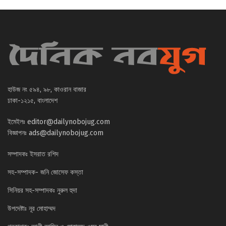
হাউজ নং ৫৯৪, ৯৮, কাওরান বাজার
ঢাকা-১২১৫, বাংলাদেশ
ইমেইলঃ
editor@dailynobojug.com
বিজ্ঞাপনঃ
ads@dailynobojug.com
সম্পাদকঃ ইসরাত রশিদ
সহ-সম্পাদক- জনি জোসেফ কস্তা
সিনিয়র সহ-সম্পাদকঃ নুরুল হুদা
উপদেষ্টাঃ নূর মোহাম্মদ