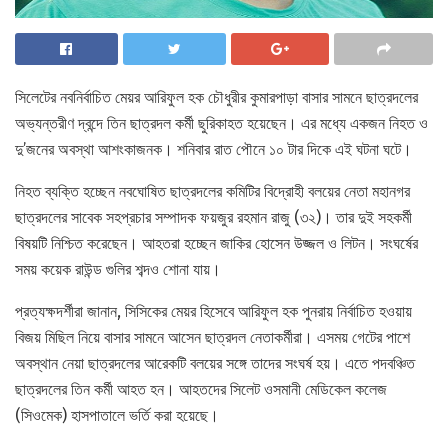
সিলেটের নবনির্বাচিত মেয়র আরিফুল হক চৌধুরীর কুমারপাড়া বাসার সামনে ছাত্রদলের
অভ্যন্তরীণ দ্বন্দে তিন ছাত্রদল কর্মী ছুরিকাহত হয়েছেন। এর মধ্যে একজন নিহত ও
দু’জনের অবস্থা আশংকাজনক। শনিবার রাত পৌনে ১০ টার দিকে এই ঘটনা ঘটে।
নিহত ব্যক্তি হচ্ছেন নবঘোষিত ছাত্রদলের কমিটির বিদ্রোহী বলয়ের নেতা মহানগর
ছাত্রদলের সাবেক সহপ্রচার সম্পাদক ফয়জুর রহমান রাজু (৩২)। তার দুই সহকর্মী
বিষয়টি নিশ্চিত করেছেন। আহতরা হচ্ছেন জাকির হোসেন উজ্জল ও লিটন। সংঘর্ষের
সময় কয়েক রাউন্ড গুলির শব্দও শোনা যায়।
প্রত্যক্ষদর্শীরা জানান, সিসিকের মেয়র হিসেবে আরিফুল হক পুনরায় নির্বাচিত হওয়ায়
বিজয় মিছিল নিয়ে বাসার সামনে আসেন ছাত্রদল নেতাকর্মীরা। এসময় গেটের পাশে
অবস্থান নেয়া ছাত্রদলের আরেকটি বলয়ের সঙ্গে তাদের সংঘর্ষ হয়। এতে পদবঞ্চিত
ছাত্রদলের তিন কর্মী আহত হন। আহতদের সিলেট ওসমানী মেডিকেল কলেজ
(সিওমেক) হাসপাতালে ভর্তি করা হয়েছে।