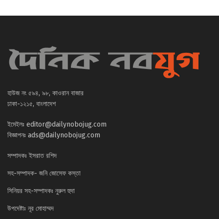
হাউজ নং ৫৯৪, ৯৮, কাওরান বাজার
ঢাকা-১২১৫, বাংলাদেশ
ইমেইলঃ
editor@dailynobojug.com
বিজ্ঞাপনঃ
ads@dailynobojug.com
সম্পাদকঃ ইসরাত রশিদ
সহ-সম্পাদক- জনি জোসেফ কস্তা
সিনিয়র সহ-সম্পাদকঃ নুরুল হুদা
উপদেষ্টাঃ নূর মোহাম্মদ