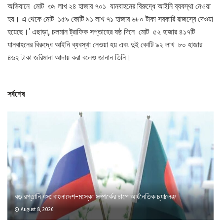
অভিযানে মোট ৩৯ লাখ ২৪ হাজার ৭০১ যানবাহনের বিরুদ্ধে আইনি ব্যবস্থা নেওয়া
হয়। এ থেকে মোট ১৫৯ কোটি ৯১ লাখ ৭১ হাজার ৬৮০ টাকা সরকারি রাজস্বে দেওয়া
হয়েছে।’ এছাড়া, চলমান ট্রাফিক সপ্তাহের ষষ্ঠ দিনে মোট ৫২ হাজার ৪১৭টি
যানবাহনের বিরুদ্ধে আইনি ব্যবস্থা নেওয়া হয় এবং দুই কোটি ৯২ লাখ ৮০ হাজার
৪৬২ টাকা জরিমানা আদায় করা বলেও জানান তিনি।
সর্বশেষ
বড় রপ্তানি ধস: বাংলাদেশ-মস্কো সম্পর্কের চাপে অর্থনৈতিক চ্যালেঞ্জ
August 8, 2026