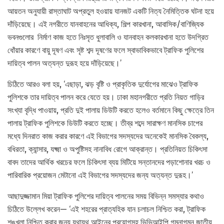
আয়তন অনুযায়ী রাস্তাঘাট অপ্রতুল হওয়ায় যানজট একটি নিত্য নৈমিত্তিক ঘটনা হয়ে
দাঁড়িয়েছে। এই নগরীতে যানবাহনের আধিক্য, শিল্প কারখানা, আবাসিক/বাণিজ্যিক
ভবনগুলোর নির্মাণ কাজ হতে নিঃসৃত ধুলাবালি ও যানবাহন কলকারখানা হতে উদগ্রিত
ধোঁয়ার কারণে বায়ু দূষণ এবং সৃষ্ট শব্দ দূষণের ফলে স্বাভাবিকভাবে ট্রাফিক পুলিশের
দায়িত্ব পালন অত্যন্ত দুরূহ হয়ে দাঁড়িয়েছে।’
চিঠিতে আরও বলা হয়, ‘এছাড়া, ঝড় বৃষ্টি ও প্রাকৃতিক দুর্যোগের মাঝেও ট্রাফিক
পুলিশকে তার দায়িত্ব পালন করে যেতে হয়। ঢাকা মহানগরীতে প্রতি নিয়ত গাড়ির
সংখ্যা বৃদ্ধি পাওয়ায়, প্রতি দুই পালায় ডিউটি করতে হলেও বর্তমানে কিছু ক্ষেত্রে তিন
পালায় ট্রাফিক পুলিশকে ডিউটি করতে হচ্ছে। তীব্র শব্দে সারাক্ষণ মানসিক চাপের
মধ্যে দিনরাত কাজ করার কারণে এই বিভাগের সদস্যদের অনেকেই মানসিক বৈকল্য,
বধিরতা, ক্যান্সার, যক্ষ্মা ও অপুষ্টিসহ নানাবিধ রোগে আক্রান্ত। প্রতিনিয়ত চিকিৎসা
বাবদ তাদের আর্থিক খরচের ফলে চিকিৎসা ব্যয় মিটিয়ে সন্তানদের পড়াশোনার খরচ ও
পারিবারিক প্রয়োজন মেটানো এই বিভাগের সদস্যদের জন্য অত্যন্ত দুরূহ।’
আছাদুজ্জামান মিয়া ট্রাফিক পুলিশের দায়িত্ব পালনের সময় বিভিন্ন সমস্যার কথাও
চিঠিতে উল্লেখ করেন— ‘এই শহরের প্রাত্যহিক যান চলাচল নিশ্চিত করা, ট্রাফিক
শৃঙ্খলা নিশ্চিত করার জন্য যথাযথ আইনের প্রয়োগসহ ভিভিআইপি গমনাগমন জাতীয়