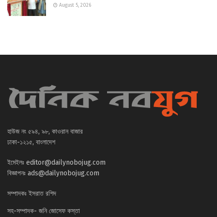
August 5, 2026
হাউজ নং ৫৯৪, ৯৮, কাওরান বাজার
ঢাকা-১২১৫, বাংলাদেশ
ইমেইলঃ
editor@dailynobojug.com
বিজ্ঞাপনঃ
ads@dailynobojug.com
সম্পাদকঃ ইসরাত রশিদ
সহ-সম্পাদক- জনি জোসেফ কস্তা