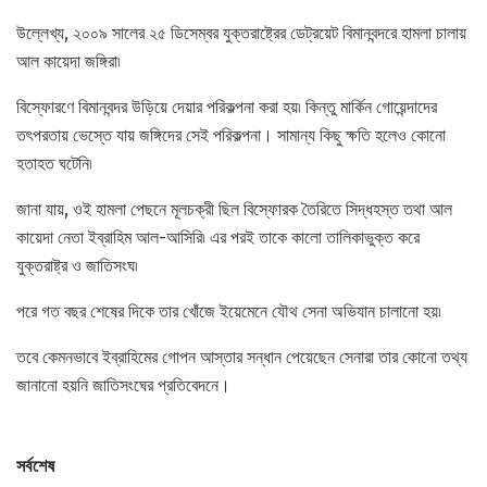
উল্লেখ্য, ২০০৯ সালের ২৫ ডিসেম্বর যুক্তরাষ্ট্রের ডেট্রয়েট বিমানবন্দরে হামলা চালায়
আল কায়েদা জঙ্গিরা৷
বিস্ফোরণে বিমানবন্দর উড়িয়ে দেয়ার পরিকল্পনা করা হয়৷ কিন্তু মার্কিন গোয়েন্দাদের
তৎপরতায় ভেস্তে যায় জঙ্গিদের সেই পরিকল্পনা। সামান্য কিছু ক্ষতি হলেও কোনো
হতাহত ঘটেনি৷
জানা যায়, ওই হামলা পেছনে মূলচক্রী ছিল বিস্ফোরক তৈরিতে সিদ্ধহস্ত তথা আল
কায়েদা নেতা ইব্রাহিম আল-আসিরি৷ এর পরই তাকে কালো তালিকাভুক্ত করে
যুক্তরাষ্ট্র ও জাতিসংঘ৷
পরে গত বছর শেষের দিকে তার খোঁজে ইয়েমেনে যৌথ সেনা অভিযান চালানো হয়৷
তবে কেমনভাবে ইব্রাহিমের গোপন আস্তার সন্ধান পেয়েছেন সেনারা তার কোনো তথ্য
জানানো হয়নি জাতিসংঘের প্রতিবেদনে।
সর্বশেষ