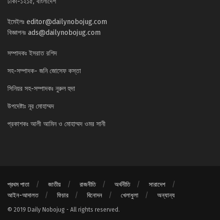
ঢাকা-১২১৫, বাংলাদেশ
ইমেইলঃ
editor@dailynobojug.com
বিজ্ঞাপনঃ
ads@dailynobojug.com
সম্পাদকঃ ইসরাত রশিদ
সহ-সম্পাদক- জনি জোসেফ কস্তা
সিনিয়র সহ-সম্পাদকঃ নুরুল হুদা
উপদেষ্টাঃ নূর মোহাম্মদ
প্রকাশকঃ আলী আমিন ও মোহাম্মদ ওমর সানী
প্রথম পাতা
জাতীয়
রাজনীতি
অর্থনীতি
সারাদেশ
আইন-আদালত
ফিচার
বিনোদন
খেলাধুলা
অন্যান্য
© 2019 Daily Nobojug - All rights reserved.