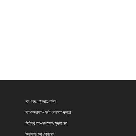
সম্পাদকঃ ইসরাত রশিদ
সহ-সম্পাদক- জনি জোসেফ কস্তা
সিনিয়র সহ-সম্পাদকঃ নুরুল হুদা
উপদেষ্টাঃ নূর মোহাম্মদ