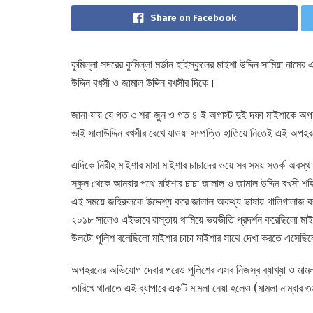
Share on Facebook
কুমিল্লা সদরের কুমিল্লা মর্ডান হাইস্কুলের মাইশা উদ্দিন সামিয়া 
উদ্দিন বখসী ও জামাল উদ্দিন বখসীর দিকে।
জানা যায় যে গত ৩ শরা জুন ও গত ৪ ই অগাস্ট দুই দফা মাইশাকে অপহর
ভাই সালাউদ্দিন বখসীর রেখে যাওয়া সম্পত্তি হাতিয়ে নিতেই এই অপ
এদিকে নিরীহ মাইশার মামা মাইশার চাচাদের ভয়ে সব সময় সতর্ক অবস
স্কুল থেকে আনবার পথে মাইশার চাচা জালাল ও জামাল উদ্দিন বখসী শহিদু
এই সময়ে জহিরুলকে উদ্দেশ্য করে জালাল অকথ্য ভাষায় গালিগালাজ ক
২০১৮ সালেও এইভাবে রাস্তায় থামিয়ে ভয়ভীতি প্রদর্শন করেছিলো মা
উলটো পুলিশ বলেছিলো মাইশার চাচা মাইশার সাথে দেখা করতে এসেছ
অপহরনের অভিযোগ দেবার পরেও পুলিশের এসব নিজস্ব ব্যাখ্যা ও মামলা 
তারিখে থানাতে এই ব্যাপারে একটি মামলা নেয়া হলেও (মামলা নাম্বার ৩