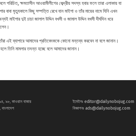
 বলে পরিচিত, ক্ষমতাসীন আওয়ামীলীগের কেব্দ্রীয় সদস্য হবার ফলে তারা এলাকায় যা
ার বাবা মৃত্যুকালে কিছু সম্পত্তি রেখে যান মাইশা ও তাঁর মায়ের নামে যিনি এখন
্যই মাইশার দুই চাচা জালাল উদ্দিন বখসী ও জামাল উদ্দিন বখসী দীর্ঘদিন ধরে
ছিলেন।
তাঁরা এই ব্যাপারে আমাদের প্রতিবেদককে কোনো মন্তব্য করবেন না বলে জানান।
রা হলে তিনি মামলার তদন্ত হচ্ছে বলে আমাদের জানান।
৯৪, ৯৮, কাওরান বাজার
ইমেইলঃ
editor@dailynobojug.com
 বাংলাদেশ
বিজ্ঞাপনঃ
ads@dailynobojug.com