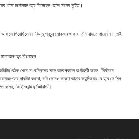
হিতের পক্ষে মনোনয়নপত্র কিনেছেন ছেলে সাহেদ মুহিত।
র্টি অফিসে গিয়েছিলেন। কিন্তু প্রচুর লোকজন থাকায় তিনি নামতে পারেননি। তাই
নও মনোনয়নপত্র কিনেছেন।
মিটির বৈঠক শেষে সাংবাদিকদের সঙ্গে আলাপকালে অর্থমন্ত্রী বলেন, ‘নির্বাচনে
নোয়ানয়নপত্র সাবমিট করবো, যদি কোনও কারণে আমার ক্যান্ডিডেট যে হবে সে মিস
 বলেন, ‘আই ওয়ান্ট টু রিটায়ার্ড’।