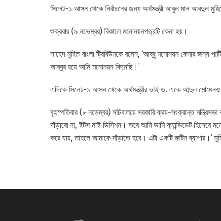
সিলেট-১ আসন থেকে নির্বাচনের জন্য অর্থমন্ত্রী আবুল মাল আবদুল মু
শুক্রবার (৯ নভেম্বর) বিকালে মনোনয়নপত্রটি কেনা হয়।
সাহেদ মুহিত বাংলা ট্রিবিউনকে বলেন, ‘আব্বু মনোনয়ন কেনার জন্য পা
আব্বুর হয়ে আমি মনোনয়ন কিনেছি।’
এদিকে সিলেট-১ আসন থেকে অর্থমন্ত্রীর ভাই ড. একে আব্দুল মোমে
বৃহস্পতিবার (৮ নভেম্বর) সচিবালয়ে সরকারি ক্রয়-সংক্রান্ত মন্ত্রিসভা ক
দাঁড়াবো না, ইটস মাই ডিসিশন। তবে আমি ডামি ক্যান্ডিডেট হিসেবে ম
করে যায়, তাহলে আমাকে দাঁড়াতে হবে। এটা একটি রুটিন ব্যাপার।’ মুহিত