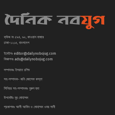
হাউজ নং ৫৯৪, ৯৮, কাওরান বাজার
ঢাকা-১২১৫, বাংলাদেশ
ইমেইলঃ
editor@dailynobojug.com
বিজ্ঞাপনঃ
ads@dailynobojug.com
সম্পাদকঃ ইসরাত রশিদ
সহ-সম্পাদক- জনি জোসেফ কস্তা
সিনিয়র সহ-সম্পাদকঃ নুরুল হুদা
উপদেষ্টাঃ নূর মোহাম্মদ
প্রকাশকঃ আলী আমিন ও মোহাম্মদ ওমর সানী