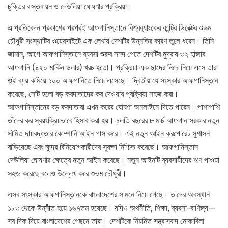
চুক্তির বাস্তবায়ন ও দেউলিয়া ঘোষণার প্রক্রিয়া।
এ প্রতিবেদন প্রকাশের পরপরই আফগানিস্তানে বিশ্বব্যাংকের কান্ট্রি ডিরেক্টর শুভম
চৌধুরী সংস্থাটির ওয়েবসাইটে এক লেখায় দেশটির উন্নতির কারণ তুলে ধরেন। তিনি
জানান, আগে আফগানিস্তানে ব্যবসা শুরুর সনদ পেতে দেশটির মুদ্রায় ৩২ হাজার
আফগানি (৪২০ মার্কিন ডলার) খরচ হতো। প্রক্রিয়া এক ছাদের নিচে নিয়ে এসে তারা
ওই ব্যয় কমিয়ে ১০০ আফগানিতে নিয়ে এসেছে। দ্বিতীয় যে সংস্কার আফগানিস্তান
করেছে, সেটি হলো বড় করদাতাদের কর দেওয়ার প্রক্রিয়া সহজ করা।
আফগানিস্তানের বড় করদাতারা এখন করের ঘোষণা অনলাইনে দিতে পারেন। পাশাপাশি
তাঁদের কর স্বয়ংক্রিয়ভাবে হিসাব করা হয়। চলতি বছরের ৮ মার্চ আফগান সরকার নতুন
সীমিত দায়বদ্ধতার কোম্পানি আইন পাস করে। এই নতুন আইন করপোরেট সুশাসন
বাড়িয়েছে এবং ক্ষুদ্র বিনিয়োগকারীদের সুরক্ষা নিশ্চিত করেছে। আফগানিস্তান
দেউলিয়া ঘোষণার ক্ষেত্রে নতুন আইন করেছে। নতুন আইনটি ব্যবসায়ীদের ঋণ পাওয়া
সহজ করেছে বলেও উল্লেখ করে শুভম চৌধুরী।
এসব সংস্কার আফগানিস্তানকে বাংলাদেশের সামনে নিয়ে গেছে। তাদের অবস্থান
১৮৩ থেকে উন্নীত হয়ে ১৬৭তম হয়েছে। যদিও অর্থনীতি, শিক্ষা, ব্যবসা-বাণিজ্য—
সব দিক দিয়ে বাংলাদেশের পেছনে তারা। দেশটিকে নিয়মিত সন্ত্রাসবাদ মোকাবিলা