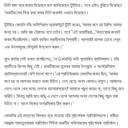
তিনি মজা করে জবাব দিয়েছেন বলে জানিয়েছেন টুইটারে। তবে এটাও বুঝিয়ে দিয়েছেন
‘ভারতীয়’দের নিয়ে কথা বলায় তিনি জবাবটা ওভাবে দিয়েছেন।
টুইটারে কোহলি তাঁর অফিশিয়াল অ্যাকাউন্টে টুইট করেন, ‘আমার মনে হয় ট্রলিং আমার
জন্য নয়। আমি বরং ট্রোলড হতে চাইব। তবে “এই ভারতীয়রা…”মন্তব্যের জন্যই
জবাব দিয়েছিলাম। আমি ব্যক্তি স্বাধীনতায় বিশ্বাসী। ব্যাপারটা হালকা চোখে দেখুন
এবং উৎসবমুখর মৌসুমটা উপভোগ করুন।’
খুদে বার্তায় সেই ভক্ত বলেছিলেন, ‘সে (কোহলি) অতি মূল্যায়িত ব্যাটসম্যান। তাঁর
ব্যাটিংয়ে বিশেষ কিছু নেই। ভারতীয়দের তুলনায় আমার ইংল্যান্ড ও অস্ট্রেলিয়ান
ব্যাটসম্যানদেরই বেশি ভালো লাগে।’এর প্রতিক্রিয়ায় কোহলির জবাব ছিল, ‘আমার
মনে হয় না আপনার ভারতে থাকা উচিত। দেশ ছেড়ে অন্য কোথাও থাকুন। আমাদের
দেশে থেকে কেন অন্য দেশকে ভালোবাসছেন? আমাকে পছন্দ করেন না, তাতে কিছু মনে
করিনি। কিন্তু আমি মনে করি, এ দেশে থেকে আপনার অন্য দেশের কিছু পছন্দ করা
উচিত না। আগে নিজের অগ্রাধিকার ঠিক করুন।’
কোহলির এই মন্তব্যে বিভক্ত হয়ে পড়েছে তাঁর পৃষ্ঠপোষক প্রতিষ্ঠানগুলো। ক্রীড়া
সরঞ্জাম প্রস্তুতকারক প্রতিষ্ঠান পিউমা ভারতীয় অধিনায়কের পৃষ্ঠপোষক প্রতিষ্ঠান।