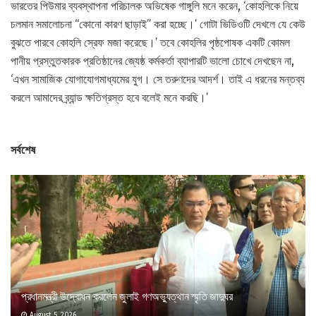
ভারতের পিউমার ব্যবস্থাপনা পরিচালক অভিষেক গাঙ্গুলি মনে করেন, ‘কোহলিকে নিয়ে
চলমান সমালোচনা “কোনো কারণ ছাড়াই” করা হচ্ছে।’ গোটা ভিডিওটি দেখলে যে কেউ
বুঝতে পারবে কোহলি স্রেফ মজা করেছে।’ তবে কোহলির পৃষ্ঠপোষক একটি কোমল
পানীয় প্রস্তুতকারক প্রতিষ্ঠানের জ্যেষ্ঠ কর্মকর্তা ব্যাপারটি ভালো চোখে দেখছেন না,
‘এখন সামাজিক যোগাযোগমাধ্যমের যুগ। সে তরুণদের আদর্শ। তাই এ ধরনের মন্তব্য
করলে আমাদের ব্র্যান্ড ক্ষতিগ্রস্ত হবে বলেই মনে করছি।’
সর্বশেষ
প্রধানমন্ত্রী উদ্বোধন করলেন জুলাই গণঅভ্যুত্থান স্মৃতি জাদুঘর
August 5, 2026