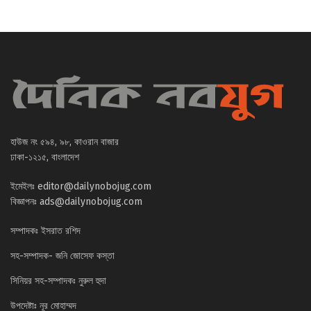
হাউজ নং ৫৯৪, ৯৮, কাওরান বাজার
ঢাকা-১২১৫, বাংলাদেশ
ইমেইলঃ
editor@dailynobojug.com
বিজ্ঞাপনঃ
ads@dailynobojug.com
সম্পাদকঃ ইসরাত রশিদ
সহ-সম্পাদক- জনি জোসেফ কস্তা
সিনিয়র সহ-সম্পাদকঃ নুরুল হুদা
উপদেষ্টাঃ নূর মোহাম্মদ