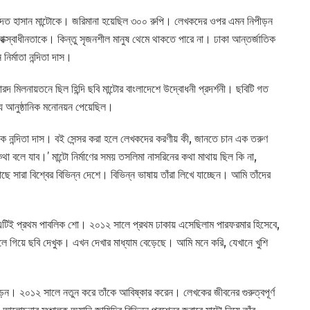
ক সাদত হাসান মান্টোকে। জরিমানা হয়েছিল ৩০০ রুপি। লেখকদের ওপর এমন নিপীড়ন
বাক্স্বাধীনতাকে। কিন্তু সৃজনশীল মানুষ থেমে থাকতে পারে না। ঢাকা আন্তর্জাতিক
ির্মাতা নন্দিতা দাস।
 মিলনায়তনে ছিল হিন্দি ছবি মান্টোর বাংলাদেশে উদ্বোধনী প্রদর্শনী। ছবিটি গত
ন্য আনুষ্ঠানিক মনোনয়ন পেয়েছিল।
লক নন্দিতা দাস। বই সেন্সর করা হলে লেখকদের করণীয় কী, জানতে চান এক তরুণ
থা বলে যাব।’ মান্টো নির্মাণের সময় তসলিমা নাসরিনের কথা মাথায় ছিল কি না,
ছে সারা বিশ্বের বিভিন্ন দেশে। বিভিন্ন ভাষায় তাঁরা লিখে যাচ্ছেন। আমি তাঁদের
বির এটিই প্রথম পাবলিক শো। ২০১২ সালে প্রথম ঢাকায় এসেছিলাম পারফরমার হিসেবে,
লে গিয়ে ছবি দেখুক। এখন দেখার মাধ্যাম বেড়েছে। আমি মনে করি, যেখানে খুশি
্প পড়েন। ২০১২ সালে নতুন করে তাঁকে আবিষ্কার করেন। লেখকের জীবনের গুরুত্বপূর্ণ