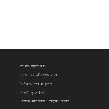
সম্পাদকঃ ইসরাত রশিদ
সহ-সম্পাদক- জনি জোসেফ কস্তা
সিনিয়র সহ-সম্পাদকঃ নুরুল হুদা
উপদেষ্টাঃ নূর মোহাম্মদ
প্রকাশকঃ আলী আমিন ও মোহাম্মদ ওমর সানী