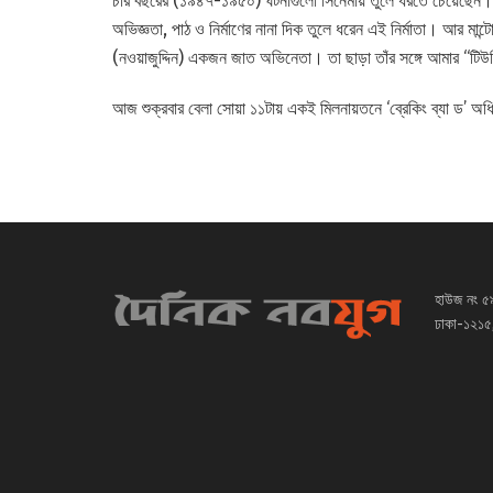
চার বছরের (১৯৪৭-১৯৫০) ঘটনাগুলো সিনেমায় তুলে ধরতে চেয়েছেন। আলো
অভিজ্ঞতা, পাঠ ও নির্মাণের নানা দিক তুলে ধরেন এই নির্মাতা। আর মান্ট
(নওয়াজুদ্দিন) একজন জাত অভিনেতা। তা ছাড়া তাঁর সঙ্গে আমার “টিউ
আজ শুক্রবার বেলা সোয়া ১১টায় একই মিলনায়তনে ‘ব্রেকিং ব্যা ড’ অধি
হাউজ নং ৫
ঢাকা-১২১৫,