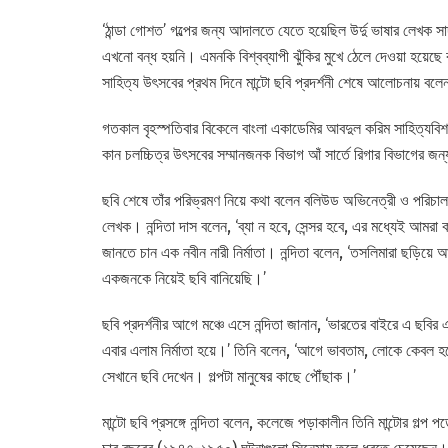
‘ঠান্ডা গোশত’ গল্পের জন্য আদালতে যেতে হয়েছিল উর্দু ভাষার লেখ
এখনো বন্ধ হয়নি। এমনকি বিশ্বব্যাপী ঝুঁকির মুখে ঠেলে দেওয়া হয়েছে 
সাহিত্য উৎসবের প্রথম দিনে মান্টো ছবি প্রদর্শনী শেষে আলোচনায় বলেন ন
গতকাল বৃহস্পতিবার বিকেলে বাংলা একাডেমির আবদুল করিম সাহিত্যবিশারদ
কান চলচ্চিত্র উৎসবের সম্মানজনক বিভাগ আঁ সার্তে রিগার বিভাগের জ
ছবি শেষে তাঁর পরিভ্রমণ নিয়ে কথা বলেন বলিউড অভিনেত্রী ও পরিচা
লেখক। নন্দিতা দাস বলেন, ‘ব্যা ন হবে, সেন্সর হবে, এর মধ্যেই আমরা ক
জানতে চান এক নবীন নারী নির্মাতা। নন্দিতা বলেন, ‘তসলিমারা ছড়িয়ে আ
একজনকে নিয়েই ছবি বানিয়েছি।’
ছবি প্রদর্শনীর আগে মঞ্চে এসে নন্দিতা জানান, ‘ভারতের বাইরে এ ছ
এবার এলাম নির্মাতা হয়ে।’ তিনি বলেন, ‘আগে ভাবতাম, লোকে কেবল হ
সেখানে ছবি দেখেন। গল্পটা মানুষের কাছে পৌঁছাক।’
মান্টো ছবি প্রসঙ্গে নন্দিতা বলেন, কলেজে পড়াকালীন তিনি মান্টোর গল