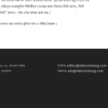
চনার সঞ্চালক অ্যানি জায়িদির বিভিন্ন প্রশ্নের জবাবে মান্টো নিয়ে তাঁর
ো চরিত্রে নওয়াজুদ্দিন সিদ্দিকীকে নেওয়ার কারণ হিসেবে তিনি বলেন, ‘তিনি
নিংটা” ভালো। তাঁর ওপর আস্থা রাখা যায়।’
বেশনে কথা বলবেন নন্দিতা দাস ও মনীষা কৈরালা।
৯৪, ৯৮, কাওরান বাজার
ইমেইলঃ
editor@dailynobojug.com
 বাংলাদেশ
বিজ্ঞাপনঃ
ads@dailynobojug.com