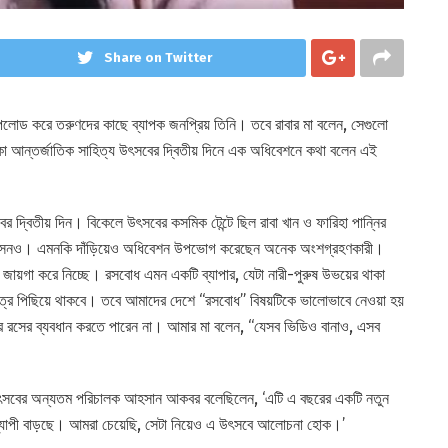
Share on Twitter
লোড করে তরুণদের কাছে ব্যাপক জনপ্রিয় তিনি। তবে রাবার মা বলেন, সেগুলো
াকা আন্তর্জাতিক সাহিত্য উৎসবের দ্বিতীয় দিনে এক অধিবেশনে কথা বলেন এই
র দ্বিতীয় দিন। বিকেলে উৎসবের কসমিক টেন্টে ছিল রাবা খান ও ফারিহা পান্নির
ি আসনও। এমনকি দাঁড়িয়েও অধিবেশন উপভোগ করেছেন অনেক অংশগ্রহণকারী।
রাও জায়গা করে নিচ্ছে। রসবোধ এমন একটি ব্যাপার, যেটা নারী-পুরুষ উভয়ের থাকা
ষেত্রে পিছিয়ে থাকবে। তবে আমাদের দেশে “রসবোধ” বিষয়টিকে ভালোভাবে নেওয়া হয়
সের ব্যবধান করতে পারেন না। আমার মা বলেন, “যেসব ভিডিও বানাও, এসব
ে উৎসবের অন্যতম পরিচালক আহসান আকবর বলেছিলেন, ‘এটি এ বছরের একটি নতুন
ব্যাপী বাড়ছে। আমরা চেয়েছি, সেটা নিয়েও এ উৎসবে আলোচনা হোক।’