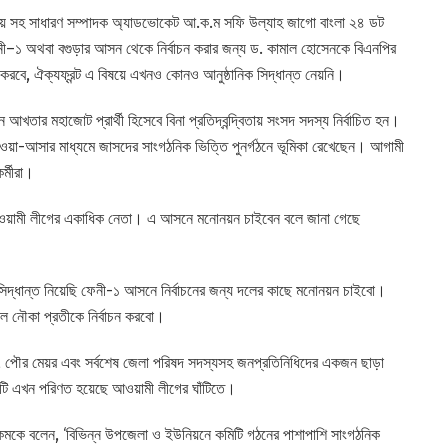
্রীয় সহ সাধারণ সম্পাদক অ্যাডভোকেট আ.ক.ম সফি উল্যাহ জাগো বাংলা ২৪ ডট
েনী–১ অথবা বগুড়ার আসন থেকে নির্বাচন করার জন্য ড. কামাল হোসেনকে বিএনপির
রবে, ঐক্যফ্রন্ট এ বিষয়ে এখনও কোনও আনুষ্ঠানিক সিদ্ধান্ত নেয়নি।
আখতার মহাজোট প্রার্থী হিসেবে বিনা প্রতিদ্বন্দ্বিতায় সংসদ সদস্য নির্বাচিত হন।
া-আসার মাধ্যমে জাসদের সাংগঠনিক ভিত্তি পুনর্গঠনে ভূমিকা রেখেছেন। আগামী
র্মীরা।
আওয়ামী লীগের একাধিক নেতা। এ আসনে মনোনয়ন চাইবেন বলে জানা গেছে
সিদ্ধান্ত নিয়েছি ফেনী-১ আসনে নির্বাচনের জন্য দলের কাছে মনোনয়ন চাইবো।
ে নৌকা প্রতীকে নির্বাচন করবো।
ান, পৌর মেয়র এবং সর্বশেষ জেলা পরিষদ সদস্যসহ জনপ্রতিনিধিদের একজন ছাড়া
নটি এখন পরিণত হয়েছে আওয়ামী লীগের ঘাঁটিতে।
 কমকে বলেন, ‘বিভিন্ন উপজেলা ও ইউনিয়নে কমিটি গঠনের পাশাপাশি সাংগঠনিক