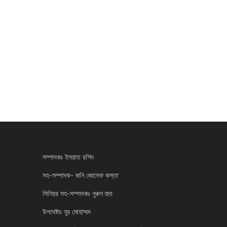
সম্পাদকঃ ইসরাত রশিদ
সহ-সম্পাদক- জনি জোসেফ কস্তা
সিনিয়র সহ-সম্পাদকঃ নুরুল হুদা
উপদেষ্টাঃ নূর মোহাম্মদ