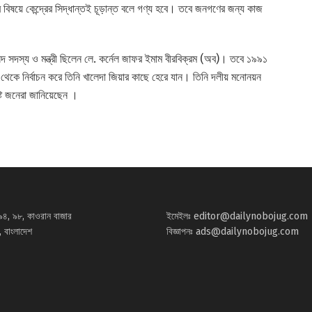
বিষয়ে কেন্দ্রের সিদ্ধান্তই চূড়ান্ত বলে গণ্য হবে। তবে জনগণের জন্য কাজ
সদস্য ও মন্ত্রী ছিলেন লে. কর্নেল জাফর ইমাম বীরবিক্রম (অব)। তবে ১৯৯১
থেকে নির্বাচন করে তিনি খালেদা জিয়ার কাছে হেরে যান। তিনি দলীয় মনোনয়ন
ষ্ট জনেরা জানিয়েছেন ।
৯৪, ৯৮, কাওরান বাজার
ইমেইলঃ
editor@dailynobojug.com
 বাংলাদেশ
বিজ্ঞাপনঃ
ads@dailynobojug.com