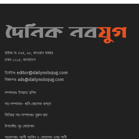
হাউজ নং ৫৯৪, ৯৮, কাওরান বাজার
ঢাকা-১২১৫, বাংলাদেশ
ইমেইলঃ
editor@dailynobojug.com
বিজ্ঞাপনঃ
ads@dailynobojug.com
সম্পাদকঃ ইসরাত রশিদ
সহ-সম্পাদক- জনি জোসেফ কস্তা
সিনিয়র সহ-সম্পাদকঃ নুরুল হুদা
উপদেষ্টাঃ নূর মোহাম্মদ
প্রকাশকঃ আলী আমিন ও মোহাম্মদ ওমর সানী