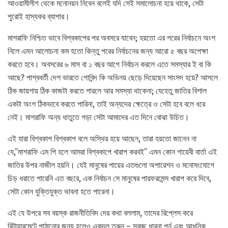
আওয়ামীলীগ থেকে মনোনয়ন নিবেন বলেই যদি সেই সমালোচনা হয়ে থাকে, সেটা
পুরোই হাস্যকর ব্যাপার।
মাশরাফি নিশ্চিত ভাবে বিশ্বকাপের পর অবসরে যাবেন; হয়তো এর পরের নির্বাচনে অংশ
নিলে এমন আলোচনা কম হতো কিন্তু পরের নির্বাচনের জন্য আরো ৫ বছর অপেক্ষা
করতে হবে। অবসরের ৬ মাস বা ১ বছর আগে নির্বাচন করলে এতে সমস্যার ই বা কি
আছে? পাশ্ববর্তী দেশ ভারতে গোবিন্দ কি অভিনয় ছেড়ে দিয়েছেন সাংসদ হয়ে? আসলে
ঠিক জায়গায় ঠিক কাজটা করতে পারলে আর সমস্যা থাকেনা; যেহেতু জাতির বিশাল
একটা অংশ ঠিকভাবে করতে পারিনা, তাই অন্যদের ক্ষেত্রে ও সেটা হবে বলে ধরে
নেই। মাশরাফি অন্য ধাতুতে গড়া সেটা আমাদের এত দিনে বোঝা উচিত।
এই যারা বিশ্বকাপ বিশ্বকাপ বলে অস্থির হয়ে আছেন, তারা হয়তো জানেন না
যে,”মাশরাফি এম পি হলে আমরা বিশ্বকাপে খারাপ করবই” এমন কোন গায়েবী বার্তা এই
জাতির উপর নাজীল হয়নি। যেই মানুষের পায়ের এতগুলো অপারেশন ও মনোসংযোগে
চিড় ধরাতে পারেনি এত বছরে, এক নির্বাচন সে মানুষের পারফরমেন্স খারাপ করে দিবে,
সেটা কোন যুক্তিযুক্ত ভাবনা হতে পারেনা।
এই যে উপরে সব বয়স্ক রাজনীতিবিদ দের কথা বললাম, তাদের রিপ্লেস করে
রিটায়ারমেন্টে পাঠানোর জন্য হলেও একদল তরুন – স্বচ্ছ ধারনা পূর্ন এবং আধুনিক