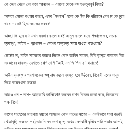
কে জেল থেকে বের করে আনবেন – এগুলো থেকে কম গুরুত্বপূর্ন বিষয়?
আসলে সোজা বাংলায় বললে, এসব “সংলাপ” হলো কে ঠিক কি পরিমানে দেশ টা কে চুষে
খাবে – সেই হিসাবের দেন দরবার!
আচ্ছা কি হবে যদি এখন সরকার বদলে যায়? আমুল বদলে যাবে শিক্ষাক্ষেত্র, সড়ক
ব্যবস্থা, আইন – প্রশাসন – দেশের অন্যান্য ক্ষয়ে যাওয়া খাতগুলো?
মোটেই না, নাহিদ সাহেবের জায়গা নিবেন কোন জাহিদ সাহেব, যিনি ব্যস্ত থাকবেন নিজ
সরকারের সাফল্য দেখাতে বেশি বেশি “আই এম জি পিএ ৫” বানাতে!
আইন ব্যবস্থার প্রশাসকেরা শুধু নাম বদলে ব্যস্ত হয়ে উঠবেন, বিরোধী দলের মানুষ
দিয়ে কয়েদখানা ভরতে!
তারাও গুম – লাশ- আহাজারি জাস্টিফাই করবেন তখন নিজের মতো করে, নিজেদের
পক্ষ নিয়ে!
কাদের সাহেবের জায়গায় হয়তো আসবেন কোন নাদের সাহেব – একইভাবে সারা বছরই
খোঁড়াখুড়ি করবেন – টেন্ডার দিবেন দেশ জুড়ে অথচ দেশবাসী বৃস্টির পানি পড়ার আগেই