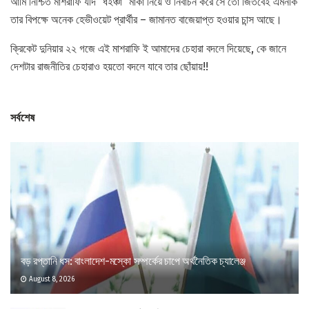
আমি নিশ্চিত মাশরাফি যদি “ধইঞ্চা” মার্কা নিয়ে ও নির্বাচন করে সে তো জিতবেই এমনকি
তার বিপক্ষে অনেক হেভীওয়েট প্রার্থীর – জামানত বাজেয়াপ্ত হওয়ার চান্স আছে।
ক্রিকেট দুনিয়ার ২২ গজে এই মাশরাফি ই আমাদের চেহারা বদলে দিয়েছে, কে জানে
দেশটার রাজনীতির চেহারাও হয়তো বদলে যাবে তার ছোঁয়ায়!!
সর্বশেষ
বড় রপ্তানি ধস: বাংলাদেশ-মস্কো সম্পর্কের চাপে অর্থনৈতিক চ্যালেঞ্জ
August 8, 2026