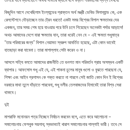
তলিয়ে যাবে ম্যানহোলে অথবা দীর্ঘতর জ্যামে বসে উড়াল পরিবহনের স্বপ্ন দেখবে!
কিছুদিন আগে দেখেছিলাম ইংল্যান্ডের প্রাক্তন অর্থ মন্ত্রী ডেবিড মিলাব্যান্ড কে, এক
রেলস্টেশনে দৌড়াচ্ছেন তার ট্রেন ধরতে! একটা সময় বিশ্বের বিশাল ক্ষমতাধর দের
একজন, তার সময় শেষ হয়ে যাওয়ার পরে উনি চলে গিয়েছেন অনেকটা পর্দার আড়ালে!
অথচ আমাদের দেশে যারা ক্ষমতায় যান, তারা ধরেই নেন যে – এই ক্ষমতা শুধুমাত্র
“তার পরিবারের জন্য” বিশাল নেয়ামত স্বরুপ আবর্তিত হয়েছে, এটা কোন ভাবেই
হাতছাড়া করা যাবেনা। তারা মাশাল্লাহ সেটা করেন ও না।
আসলে সত্যি বলতে আমাদের রাজনীতি তে গুনগত মান পরিবর্তন প্রায় অসম্ভব একটি
ব্যাপার। আফসোস শুধু এই যে, এই পাকনা চুলের মানুষ গুলো ও বুঝতে পারছেনা যে,
শিক্ষা এবং আইন প্রশাসন কে শক্ত করতে না পারলে সেই জাতি কোন দিন ই বিশ্বের
দরবারে মাথা তুলে দাঁড়াতে পারবেনা, শুধু দলীয় তেলবাজদের হিসাবেই তারা বিশ্ব সেরা
থাকবে।
দুই
মাশরাফি মনোনয়ন পত্র নিচ্ছেন নির্বাচন করবেন বলে, এতে করে আলোচনা –
সমালোচনায় ফেসবুক সয়লাব; স্বভাবতই খারাপ সমালোচনার পাল্লাই ভারী। তবে সে