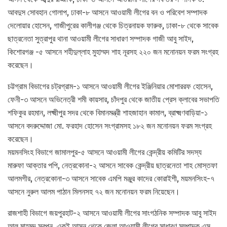
আবদুস সোবহান গোলাপ, ঢাকা-৮ আসনে আওয়ামী লীগের বন ও পরিবেশ সম্পাদক
দেলোয়ার হোসেন, গাজীপুরের কালীগঞ্জ থেকে চিত্রনায়ক ফারুক, ঢাকা-৮ থেকে সাবেক
ছাত্রনেতা সুত্রাপুর থানা আওয়ামী লীগের সাধারণ সম্পাদক গাজী আবু সাইদ,
কিশোরগঞ্জ -৫ আসনে শহীদুল্লাহ মুহাম্মদ শাহ নূরসহ ২২০ জন মনোনয়ন ফরম সংগ্রহ
করেছেন।
চট্টগ্রাম বিভাগের চট্রগ্রাম-১ আসনে আওয়ামী লীগের ইঞ্জিনিয়ার মোশাররফ হোসেন,
ফেনী-৩ আসনে অভিনেত্রী শমী কায়সার, চাঁদপুর থেকে জাতীয় প্রেস ক্লাবের সভাপতি
শফিকুর রহমান, লক্ষ্মীপুর সদর থেকে বিমানমন্ত্রী শাহজাহান কামাল, ব্রাক্ষ্মণবাড়িয়া-১
আসনে বদরুদ্দোজা মো. ফরহাদ হোসেন সংগ্রামসহ ১৮২ জন মনোনয়ন ফরম সংগ্রহ
করেছেন।
ময়মনসিংহ বিভাগে জামালপুর-৫ আসনে আওয়ামী লীগের কেন্দ্রীয় কমিটির সদস্য
মারুফা আক্তার পপি, নেত্রকোনা-২ আসনে সাবেক কেন্দ্রীয় ছাত্রনেতা শাহ মোস্তফা
আলমগীর, নেত্রকোনা-৩ আসনে সাবেক এমপি মঞ্জুর কাদের কোরাইশী, ময়মনসিংহ-৭
আসনে নুরুল আলম পাঠান মিলনসহ ৭২ জন মনোনয়ন ফরম নিয়েছেন।
রাজশাহী বিভাগে জয়পুরহাট-২ আসনে আওয়ামী লীগের সাংগঠনিক সম্পাদক আবু সাইদ
আল মাহমুদ স্বপন, একই আসন থেকে জেলা আওয়ামী লীগের সাধারণ সম্পাদক এস