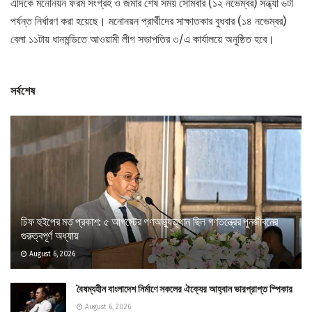
এদিকে মনোনয়ন ফরম সংগ্রহ ও জমার শেষ সময় সোমবার (১২ নভেম্বর) সন্ধ্যা ৬টা
পর্যন্ত নির্ধারণ করা হয়েছে। মনোনয়ন প্রার্থীদের সাক্ষাতকার বুধবার (১৪ নভেম্বর)
বেলা ১১টায় ধানমন্ডিতে আওয়ামী লীগ সভাপতির ৩/এ কার্যালয়ে অনুষ্ঠিত হবে।
সর্বশেষ
চিফ হুইপের মত প্রকাশ: ৫ আগস্টের গণঅভ্যুত্থান ছিল গণতন্ত্রের পুনর্জীবনের
গুরুত্বপূর্ণ অধ্যায়
August 6, 2026
বৈষম্যহীন বাংলাদেশ নির্মাণে সকলের ঐক্যের আহ্বান ভারপ্রাপ্ত স্পিকার
August 6, 2026