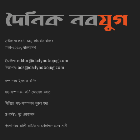
হাউজ নং ৫৯৪, ৯৮, কাওরান বাজার
ঢাকা-১২১৫, বাংলাদেশ
ইমেইলঃ
editor@dailynobojug.com
বিজ্ঞাপনঃ
ads@dailynobojug.com
সম্পাদকঃ ইসরাত রশিদ
সহ-সম্পাদক- জনি জোসেফ কস্তা
সিনিয়র সহ-সম্পাদকঃ নুরুল হুদা
উপদেষ্টাঃ নূর মোহাম্মদ
প্রকাশকঃ আলী আমিন ও মোহাম্মদ ওমর সানী