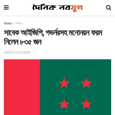
Home
নির্বাচন
সাবেক আইজিপি, গভর্নরসহ মনোনয়ন ফরম
নিলেন ৮৩৫ জন
প্রকাশিতঃ 11/11/2018