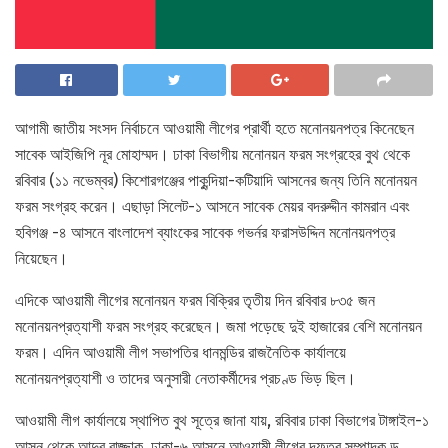
আগামী জাতীয় সংসদ নির্বাচনে আওয়ামী লীগের প্রার্থী হতে মনোনয়নপত্র কিনেছেন
সাবেক আইজিপি নূর মোহাম্মদ। ঢাকা বিভাগীয় মনোনয়ন ফরম সংগ্রহের বুথ থেকে
রবিবার (১১ নভেম্বর) কিশোরগঞ্জের পাকুন্দিয়া-কটিয়াদি আসনের জন্য তিনি মনোনয়ন
ফরম সংগ্রহ করেন। এছাড়া সিলেট-১ আসনে সাবেক মেয়র বদরুদ্দীন কামরান এবং
হবিগঞ্জ -৪ আসনে বাংলাদেশ ব্যাংকের সাবেক গভর্নর ফরাসউদ্দিন মনোনয়নপত্র
নিয়েছেন।
এদিকে আওয়ামী লীগের মনোনয়ন ফরম বিক্রির তৃতীয় দিন রবিবার ৮৩৫ জন
মনোনয়নপ্রত্যাশী ফরম সংগ্রহ করেছেন। জমা পড়েছে দুই হাজারের বেশি মনোনয়ন
ফরম। এদিন আওয়ামী লীগ সভাপতির ধানমন্ডির রাজনৈতিক কার্যালয়ে
মনোনয়নপ্রত্যাশী ও তাদের অনুসারী নেতাকর্মীদের প্রচণ্ড ভিড় ছিল।
আওয়ামী লীগ কার্যালয়ে স্থাপিত বুথ সূত্রে জানা যায়, রবিবার ঢাকা বিভাগের টাঙ্গাইল-১
আসন থেকে আব্দুর রাজ্জাক, ঢাকা-৬ আসনে আওয়ামী লীগের দফতর সম্পাদক ড.