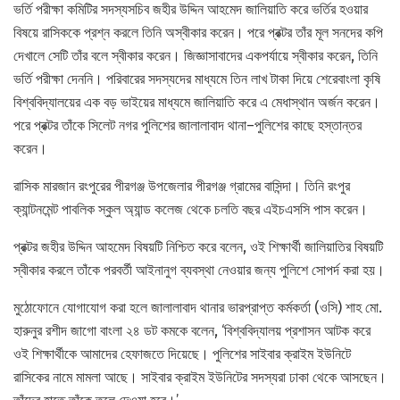
ভর্তি পরীক্ষা কমিটির সদস্যসচিব জহীর উদ্দিন আহমেদ জালিয়াতি করে ভর্তির হওয়ার
বিষয়ে রাসিককে প্রশ্ন করলে তিনি অস্বীকার করেন। পরে প্রক্টর তাঁর মূল সনদের কপি
দেখালে সেটি তাঁর বলে স্বীকার করেন। জিজ্ঞাসাবাদের একপর্যায়ে স্বীকার করেন, তিনি
ভর্তি পরীক্ষা দেননি। পরিবারের সদস্যদের মাধ্যমে তিন লাখ টাকা দিয়ে শেরেবাংলা কৃষি
বিশ্ববিদ্যালয়ের এক বড় ভাইয়ের মাধ্যমে জালিয়াতি করে এ মেধাস্থান অর্জন করেন।
পরে প্রক্টর তাঁকে সিলেট নগর পুলিশের জালালাবাদ থানা–পুলিশের কাছে হস্তান্তর
করেন।
রাসিক মারজান রংপুরের পীরগঞ্জ উপজেলার পীরগঞ্জ গ্রামের বাসিন্দা। তিনি রংপুর
ক্যান্টনমেন্ট পাবলিক স্কুল অ্যান্ড কলেজ থেকে চলতি বছর এইচএসসি পাস করেন।
প্রক্টর জহীর উদ্দিন আহমেদ বিষয়টি নিশ্চিত করে বলেন, ওই শিক্ষার্থী জালিয়াতির বিষয়টি
স্বীকার করলে তাঁকে পরবর্তী আইনানুগ ব্যবস্থা নেওয়ার জন্য পুলিশে সোপর্দ করা হয়।
মুঠোফোনে যোগাযোগ করা হলে জালালাবাদ থানার ভারপ্রাপ্ত কর্মকর্তা (ওসি) শাহ মো.
হারুনুর রশীদ জাগো বাংলা ২৪ ডট কমকে বলেন, ‘বিশ্ববিদ্যালয় প্রশাসন আটক করে
ওই শিক্ষার্থীকে আমাদের হেফাজতে দিয়েছে। পুলিশের সাইবার ক্রাইম ইউনিটে
রাসিকের নামে মামলা আছে। সাইবার ক্রাইম ইউনিটের সদস্যরা ঢাকা থেকে আসছেন।