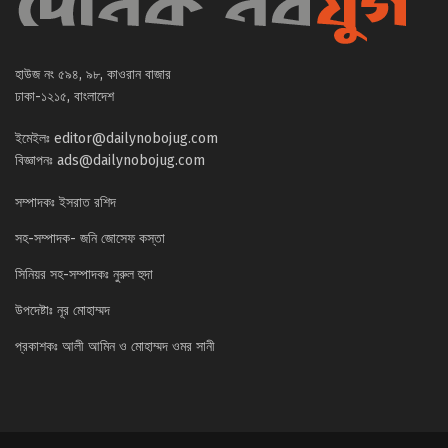
হাউজ নং ৫৯৪, ৯৮, কাওরান বাজার
ঢাকা-১২১৫, বাংলাদেশ
ইমেইলঃ
editor@dailynobojug.com
বিজ্ঞাপনঃ
ads@dailynobojug.com
সম্পাদকঃ ইসরাত রশিদ
সহ-সম্পাদক- জনি জোসেফ কস্তা
সিনিয়র সহ-সম্পাদকঃ নুরুল হুদা
উপদেষ্টাঃ নূর মোহাম্মদ
প্রকাশকঃ আলী আমিন ও মোহাম্মদ ওমর সানী